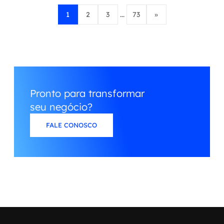
1
2
3
...
73
»
Pronto para transformar
seu negócio?
FALE CONOSCO