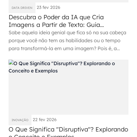
MSS
23 fev 2026
DATA DRIVEN
Descubra o Poder da IA que Cria
Consultoria de segurança
Imagens a Partir de Texto: Guia
Completo
Sabe aquela ideia genial que fica só na sua cabeça
Simulação de Phishing
porque você não tem as habilidades ou o tempo
para transformá-la em uma imagem? Pois é, a
Segurança de aplicações e Cloud
gente também já...
22 fev 2026
INOVAÇÃO
O Que Significa "Disruptiva"? Explorando
o Conceito e Exemplos