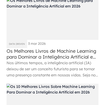
Governança de dados
Modernização de aplicações
Desenvolvimento web e mobile
Modernização tecnológica
3 mar 2026
DATA DRIVEN
Arquitetura de soluções
Os Melhores Livros de Machine Learning
para Dominar a Inteligência Artificial em
Migração para Cloud
2026
Nos últimos tempos, a inteligência artificial (IA)
deixou de ser um conceito futurista para se tornar
Transformação digital
uma presença constante em nossas vidas. Seja no
trabalho,...
UX / UI design
Sustentar operações com eficiência
Sustentação de aplicações