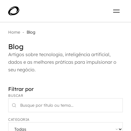
Sobre
PT-BR
Home
-
Blog
Blog
O que resolvemos
ENTRE EM CONTATO
Artigos sobre tecnologia, inteligência artificial,
dados e as melhores práticas para impulsionar o
Aplicar IA com impacto real
Projetos
seu negócio.
AI / Machine Learning
Carreira
Filtrar por
IA Generativa
BUSCAR
Agentes de IA
Aceleradores de IA
CATEGORIA