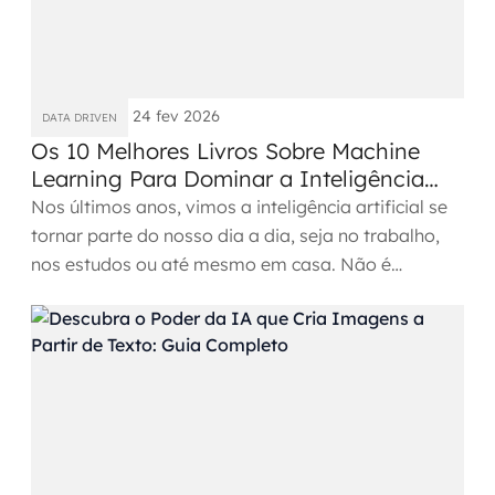
SRE / DevOps
Monitoramento 24x7
24 fev 2026
DATA DRIVEN
Os 10 Melhores Livros Sobre Machine
Suporte a banco de dados
Learning Para Dominar a Inteligência
Artificial em 2026
FinOps
Nos últimos anos, vimos a inteligência artificial se
tornar parte do nosso dia a dia, seja no trabalho,
Billing Cloud
nos estudos ou até mesmo em casa. Não é
exagero dizer...
Gestão de infraestrutura
Escalar com segurança
Pentest
DevSecOps