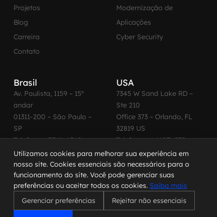
Projetos
Modernização de
Blog
Aplicações
Carreira
Cyber Security
Contato
Brasil
USA
Av. Paulista, 1159 – 15º
7345 W Sand Lake RD –
andar
Ste 210
01311-200 – São Paulo –
Office 373 – Orlando, FL
SP
32819 US
Telefone: +55 11 4560-
Telefone: +1 (407) 270-
2600
3065
Utilizamos cookies para melhorar sua experiência em
nosso site. Cookies essenciais são necessários para o
funcionamento do site. Você pode gerenciar suas
preferências ou aceitar todos os cookies.
Saiba mais
© 2026 MadeinWeb. Todos os direitos reservados.
Gerenciar preferências
Rejeitar não essenciais
Termo de Uso
|
Política de Privacidade
|
Política de Cookies
|
Código de Conduta