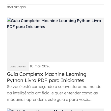
Automação inteligente
868 artigos
Integração de IA
RPA e hiperautomação
AI Day
Transformar dados em decisão
Data Analytics
10 mar 2026
DATA DRIVEN
Engenharia de dados
Guia Completo: Machine Learning
Python Livro PDF para Iniciantes
Data Platforms
Se você está começando a se aventurar no mundo
da inteligência artificial e quer entender como as
Business Intelligence
máquinas aprendem, este guia é para você.
Data Lakes & Warehouses
Pensamos em montar...