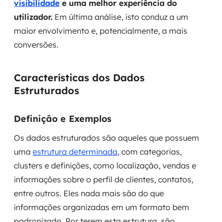
visibilidade
e uma melhor experiência do
MSS
utilizador.
Em última análise, isto conduz a um
maior envolvimento e, potencialmente, a mais
Consultoria de segurança
conversões.
Simulação de Phishing
Características dos Dados
Segurança de aplicações e Cloud
Estruturados
Definição e Exemplos
Os dados estruturados são aqueles que possuem
uma
estrutura determinada
, com categorias,
clusters e definições, como localização, vendas e
informações sobre o perfil de clientes, contatos,
entre outros. Eles nada mais são do que
informações organizadas em um formato bem
padronizado. Por terem esta estrutura, são