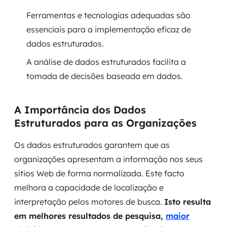
Ferramentas e tecnologias adequadas são
SRE / DevOps
essenciais para a implementação eficaz de
dados estruturados.
Monitoramento 24x7
A análise de dados estruturados facilita a
Suporte a banco de dados
tomada de decisões baseada em dados.
FinOps
A Importância dos Dados
Billing Cloud
Estruturados para as Organizações
Gestão de infraestrutura
Os dados estruturados garantem que as
organizações apresentam a informação nos seus
Escalar com segurança
sítios Web de forma normalizada. Este facto
melhora a capacidade de localização e
Pentest
interpretação pelos motores de busca.
Isto resulta
DevSecOps
em melhores resultados de pesquisa,
maior