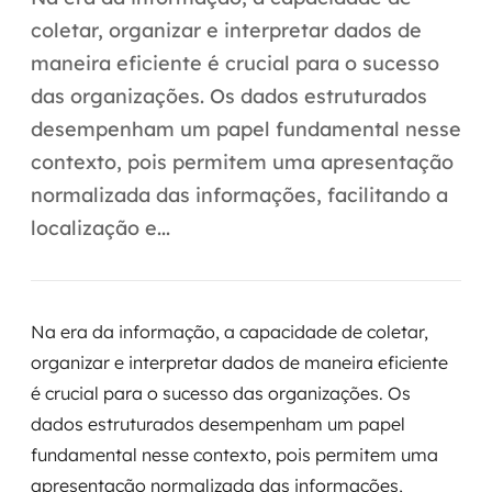
Automação inteligente
coletar, organizar e interpretar dados de
Integração de IA
maneira eficiente é crucial para o sucesso
das organizações. Os dados estruturados
RPA e hiperautomação
desempenham um papel fundamental nesse
AI Day
contexto, pois permitem uma apresentação
normalizada das informações, facilitando a
Transformar dados em decisão
localização e...
Data Analytics
Engenharia de dados
Na era da informação, a capacidade de coletar,
Data Platforms
organizar e interpretar dados de maneira eficiente
é crucial para o sucesso das organizações. Os
Business Intelligence
dados estruturados desempenham um papel
fundamental nesse contexto, pois permitem uma
Data Lakes & Warehouses
apresentação normalizada das informações,