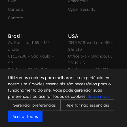
Blog
Aplicações
Carreira
Cyber Security
Contato
Brasil
USA
Av. Paulista, 1159 – 15º
7345 W Sand Lake RD –
andar
Ste 210
01311-200 – São Paulo –
Office 373 – Orlando, FL
SP
32819 US
Telefone: +55 11 4560-
Telefone: +1 (407) 270-
2600
3065
Utilizamos cookies para melhorar sua experiência em
nosso site. Cookies essenciais são necessários para o
funcionamento do site. Você pode gerenciar suas
preferências ou aceitar todos os cookies.
Saiba mais
© 2026 MadeinWeb. Todos os direitos reservados.
Gerenciar preferências
Rejeitar não essenciais
Termo de Uso
|
Política de Privacidade
|
Política de Cookies
|
Código de Conduta
Aceitar todos