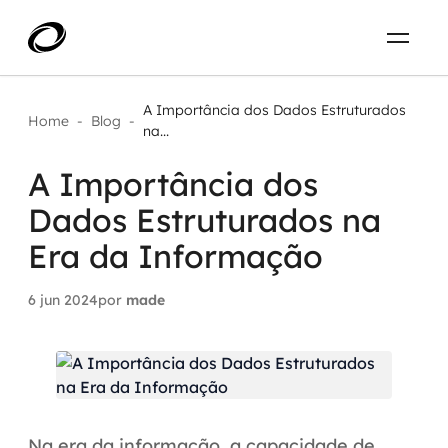
Sobre
PT-BR
A Importância dos Dados Estruturados
Home
-
Blog
-
na...
O que resolvemos
ENTRE EM CONTATO
A Importância dos
Dados Estruturados na
Aplicar IA com impacto real
Projetos
Era da Informação
AI / Machine Learning
Carreira
6 jun 2024
por
made
IA Generativa
Agentes de IA
Aceleradores de IA
Na era da informação, a capacidade de