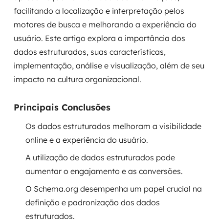
facilitando a localização e interpretação pelos
Governança de dados
motores de busca e melhorando a experiência do
Modernização de aplicações
usuário. Este artigo explora a importância dos
dados estruturados, suas características,
Desenvolvimento web e mobile
implementação, análise e visualização, além de seu
impacto na cultura organizacional.
Modernização tecnológica
Arquitetura de soluções
Principais Conclusões
Migração para Cloud
Os dados estruturados melhoram a visibilidade
online e a experiência do usuário.
Transformação digital
A utilização de dados estruturados pode
aumentar o engajamento e as conversões.
UX / UI design
O Schema.org desempenha um papel crucial na
Sustentar operações com eficiência
definição e padronização dos dados
estruturados.
Sustentação de aplicações