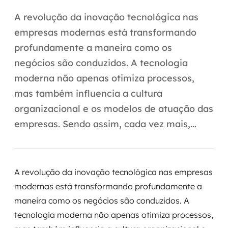
Automação inteligente
A revolução da inovação tecnológica nas
Integração de IA
empresas modernas está transformando
profundamente a maneira como os
RPA e hiperautomação
negócios são conduzidos. A tecnologia
AI Day
moderna não apenas otimiza processos,
mas também influencia a cultura
Transformar dados em decisão
organizacional e os modelos de atuação das
Data Analytics
empresas. Sendo assim, cada vez mais,...
Engenharia de dados
Data Platforms
A revolução da inovação tecnológica nas empresas
modernas está transformando profundamente a
Business Intelligence
maneira como os negócios são conduzidos. A
tecnologia moderna não apenas otimiza processos,
Data Lakes & Warehouses