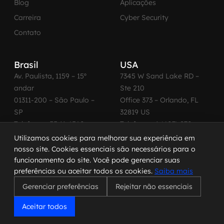
Blog
Aplicações
Carreira
Cyber Security
Contato
Brasil
USA
Av. Paulista, 1159 – 15º
7345 W Sand Lake RD –
andar
Ste 210
01311-200 – São Paulo –
Office 373 – Orlando, FL
SP
32819 US
Telefone: +55 11 4560-
Telefone: +1 (407) 270-
2600
3065
Utilizamos cookies para melhorar sua experiência em
nosso site. Cookies essenciais são necessários para o
funcionamento do site. Você pode gerenciar suas
preferências ou aceitar todos os cookies.
Saiba mais
© 2026 MadeinWeb. Todos os direitos reservados.
Gerenciar preferências
Rejeitar não essenciais
Termo de Uso
|
Política de Privacidade
|
Política de Cookies
|
Código de Conduta
Aceitar todos