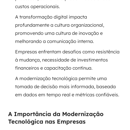
custos operacionais.
SRE / DevOps
A transformação digital impacta
profundamente a cultura organizacional,
Monitoramento 24x7
promovendo uma cultura de inovação e
Suporte a banco de dados
melhorando a comunicação interna.
Empresas enfrentam desafios como resistência
FinOps
à mudança, necessidade de investimentos
Billing Cloud
financeiros e capacitação contínua.
A modernização tecnológica permite uma
Gestão de infraestrutura
tomada de decisão mais informada, baseada
em dados em tempo real e métricas confiáveis.
Escalar com segurança
Pentest
A Importância da Modernização
Tecnológica nas Empresas
DevSecOps