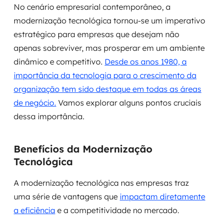
No cenário empresarial contemporâneo, a
MSS
modernização tecnológica tornou-se um imperativo
Consultoria de segurança
estratégico para empresas que desejam não
apenas sobreviver, mas prosperar em um ambiente
Simulação de Phishing
dinâmico e competitivo.
Desde os anos 1980, a
importância da tecnologia para o crescimento da
Segurança de aplicações e Cloud
organização tem sido destaque em todas as áreas
de negócio.
Vamos explorar alguns pontos cruciais
dessa importância.
Benefícios da Modernização
Tecnológica
A modernização tecnológica nas empresas traz
uma série de vantagens que
impactam diretamente
a eficiência
e a competitividade no mercado.