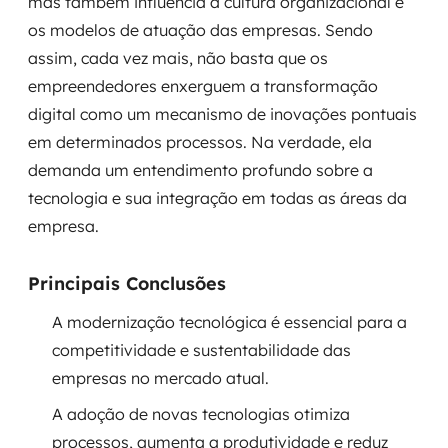
mas também influencia a cultura organizacional e
Governança de dados
os modelos de atuação das empresas. Sendo
assim, cada vez mais, não basta que os
Modernização de aplicações
empreendedores enxerguem a transformação
digital como um mecanismo de inovações pontuais
Desenvolvimento web e mobile
em determinados processos. Na verdade, ela
Modernização tecnológica
demanda um entendimento profundo sobre a
tecnologia e sua integração em todas as áreas da
Arquitetura de soluções
empresa.
Migração para Cloud
Principais Conclusões
Transformação digital
A modernização tecnológica é essencial para a
competitividade e sustentabilidade das
UX / UI design
empresas no mercado atual.
Sustentar operações com eficiência
A adoção de novas tecnologias otimiza
processos, aumenta a produtividade e reduz
Sustentação de aplicações