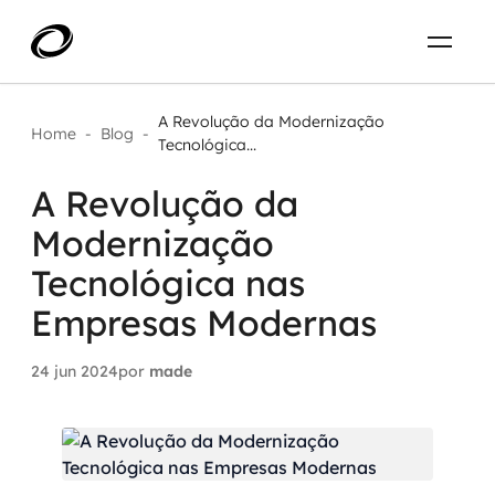
Sobre
PT-BR
A Revolução da Modernização
Home
-
Blog
-
Tecnológica...
O que resolvemos
ENTRE EM CONTATO
A Revolução da
Modernização
Aplicar IA com impacto real
Projetos
Tecnológica nas
AI / Machine Learning
Empresas Modernas
Carreira
IA Generativa
24 jun 2024
por
made
Agentes de IA
Aceleradores de IA