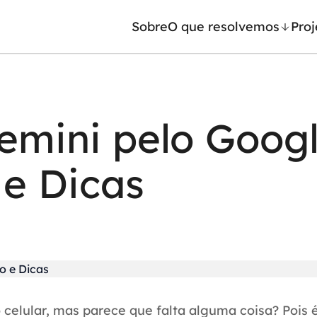
Sobre
O que resolvemos
Proj
/ Machine Learning
Automação inteligente
mini pelo Googl
Generativa
Integração de IA
ntes de IA
RPA e hiperautomação
e Dicas
leradores de IA
AI Day
celular, mas parece que falta alguma coisa? Pois 