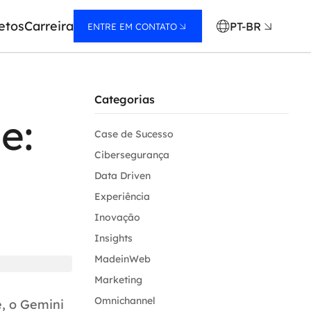
etos
Carreira
PT-BR
ENTRE EM CONTATO
Categorias
e:
Case de Sucesso
Cibersegurança
Data Driven
Experiência
Inovação
Insights
MadeinWeb
Marketing
Omnichannel
é, o Gemini