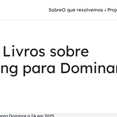
Sobre
O que resolvemos
Proj
/ Machine Learning
Automação inteligente
 Livros sobre
Generativa
Integração de IA
ntes de IA
RPA e hiperautomação
ing para Domina
leradores de IA
AI Day