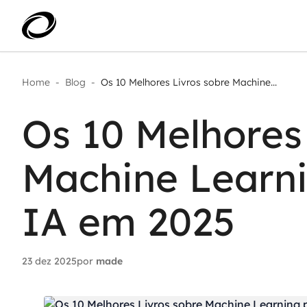
Home
-
Blog
-
Os 10 Melhores Livros sobre Machine...
Aplicar IA com impacto real
AI 
Transformar dados em decisão
Os 10 Melhores
IA 
Modernização de aplicações
Sustentar operações com
Age
eficiência
Machine Learn
Ace
Escalar com segurança
IA em 2025
23 dez 2025
por
made