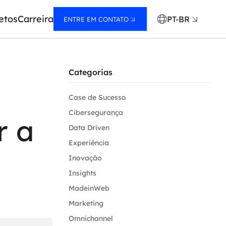
etos
Carreira
PT-BR
ENTRE EM CONTATO
Categorias
Case de Sucesso
Cibersegurança
r a
Data Driven
Experiência
Inovação
Insights
MadeinWeb
Marketing
Omnichannel