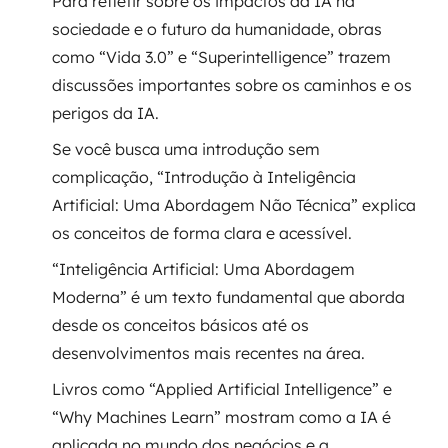
Para refletir sobre os impactos da IA na
sociedade e o futuro da humanidade, obras
SRE / DevOps
como “Vida 3.0” e “Superintelligence” trazem
discussões importantes sobre os caminhos e os
Monitoramento 24x7
perigos da IA.
Suporte a banco de dados
Se você busca uma introdução sem
complicação, “Introdução à Inteligência
FinOps
Artificial: Uma Abordagem Não Técnica” explica
Billing Cloud
os conceitos de forma clara e acessível.
“Inteligência Artificial: Uma Abordagem
Gestão de infraestrutura
Moderna” é um texto fundamental que aborda
desde os conceitos básicos até os
Escalar com segurança
desenvolvimentos mais recentes na área.
Pentest
Livros como “Applied Artificial Intelligence” e
“Why Machines Learn” mostram como a IA é
DevSecOps
aplicada no mundo dos negócios e a