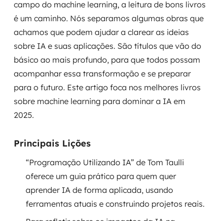
campo do machine learning, a leitura de bons livros
Governança de dados
é um caminho. Nós separamos algumas obras que
achamos que podem ajudar a clarear as ideias
Modernização de aplicações
sobre IA e suas aplicações. São títulos que vão do
Desenvolvimento web e mobile
básico ao mais profundo, para que todos possam
acompanhar essa transformação e se preparar
Modernização tecnológica
para o futuro. Este artigo foca nos melhores livros
sobre machine learning para dominar a IA em
Arquitetura de soluções
2025.
Migração para Cloud
Principais Lições
Transformação digital
“Programação Utilizando IA” de Tom Taulli
UX / UI design
oferece um guia prático para quem quer
aprender IA de forma aplicada, usando
Sustentar operações com eficiência
ferramentas atuais e construindo projetos reais.
Sustentação de aplicações