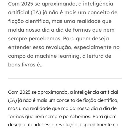
Automação inteligente
Com 2025 se aproximando, a inteligência
artificial (IA) já não é mais um conceito de
Integração de IA
ficção científica, mas uma realidade que
RPA e hiperautomação
molda nosso dia a dia de formas que nem
sempre percebemos. Para quem deseja
AI Day
entender essa revolução, especialmente no
Transformar dados em decisão
campo do machine learning, a leitura de
bons livros é...
Data Analytics
Engenharia de dados
Com 2025 se aproximando, a inteligência artificial
Data Platforms
(IA) já não é mais um conceito de ficção científica,
mas uma realidade que molda nosso dia a dia de
Business Intelligence
formas que nem sempre percebemos. Para quem
Data Lakes & Warehouses
deseja entender essa revolução, especialmente no