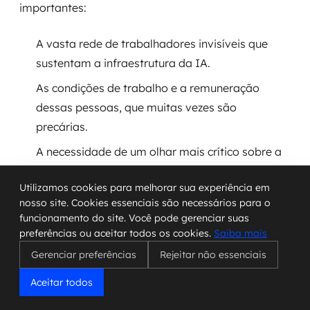
importantes:
A vasta rede de trabalhadores invisíveis que
sustentam a infraestrutura da IA.
As condições de trabalho e a remuneração
dessas pessoas, que muitas vezes são
precárias.
A necessidade de um olhar mais crítico sobre a
cadeia produtiva da IA, buscando maior justiça
Utilizamos cookies para melhorar sua experiência em
e transparência.
nosso site. Cookies essenciais são necessários para o
Como podemos exigir que a tecnologia seja
funcionamento do site. Você pode gerenciar suas
preferências ou aceitar todos os cookies.
Saiba mais
desenvolvida de forma mais ética e humana.
Gerenciar preferências
Rejeitar não essenciais
A IA não é uma entidade autônoma que
Aceitar todos
surge do nada. Ela é construída e mantida