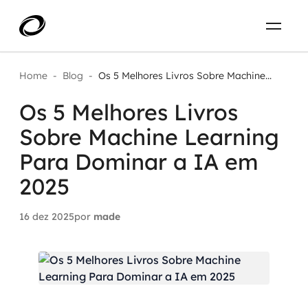
Sobre
PT-BR
Home
-
Blog
-
Os 5 Melhores Livros Sobre Machine...
Os 5 Melhores Livros
O que resolvemos
ENTRE EM CONTATO
Sobre Machine Learning
Aplicar IA com impacto real
Projetos
Para Dominar a IA em
AI / Machine Learning
2025
Carreira
IA Generativa
16 dez 2025
por
made
Agentes de IA
Aceleradores de IA