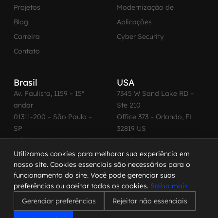
Projetos
Modernização de
Blog
Aplicações
Carreira
Cyber Security
Contato
Brasil
USA
Av. Paulista, 1159 – 15º
7345 W Sand Lake RD –
andar
Ste 210
01311-200 – São Paulo –
Office 373 – Orlando, FL
SP
32819 US
Telefone: +55 11 4560-
Telefone: +1 (407) 270-
2600
3065
Utilizamos cookies para melhorar sua experiência em
nosso site. Cookies essenciais são necessários para o
funcionamento do site. Você pode gerenciar suas
preferências ou aceitar todos os cookies.
Saiba mais
© 2026 MadeinWeb. Todos os direitos reservados.
Gerenciar preferências
Rejeitar não essenciais
Termo de Uso
|
Política de Privacidade
|
Política de Cookies
|
Código de Conduta