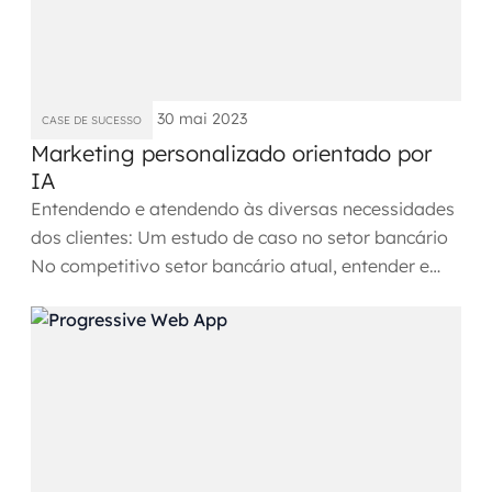
Governança de dados
Modernização de aplicações
30 mai 2023
CASE DE SUCESSO
Desenvolvimento web e mobile
Marketing personalizado orientado por
IA
Modernização tecnológica
Entendendo e atendendo às diversas necessidades
Arquitetura de soluções
dos clientes: Um estudo de caso no setor bancário
No competitivo setor bancário atual, entender e
Migração para Cloud
atender às...
Transformação digital
UX / UI design
Sustentar operações com eficiência
Sustentação de aplicações