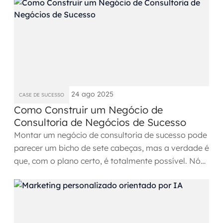
Automação inteligente
Integração de IA
RPA e hiperautomação
AI Day
Transformar dados em decisão
24 ago 2025
CASE DE SUCESSO
Como Construir um Negócio de
Data Analytics
Consultoria de Negócios de Sucesso
Montar um negócio de consultoria de sucesso pode
Engenharia de dados
parecer um bicho de sete cabeças, mas a verdade é
que, com o plano certo, é totalmente possível. Nós
Data Platforms
sabemos...
Business Intelligence
Data Lakes & Warehouses