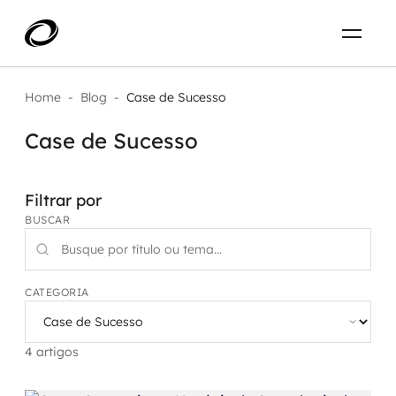
Sobre
PT-BR
Home
-
Blog
-
Case de Sucesso
Case de Sucesso
O que resolvemos
ENTRE EM CONTATO
Aplicar IA com impacto real
Projetos
Filtrar por
BUSCAR
AI / Machine Learning
Carreira
IA Generativa
CATEGORIA
Agentes de IA
4 artigos
Aceleradores de IA