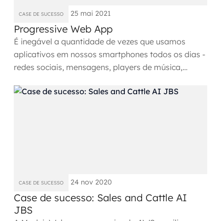
25 mai 2021
CASE DE SUCESSO
SRE / DevOps
Progressive Web App
É inegável a quantidade de vezes que usamos
Monitoramento 24x7
aplicativos em nossos smartphones todos os dias -
redes sociais, mensagens, players de música,
Suporte a banco de dados
vídeos, jogos, entre...
FinOps
Billing Cloud
Gestão de infraestrutura
Escalar com segurança
24 nov 2020
Pentest
CASE DE SUCESSO
Case de sucesso: Sales and Cattle AI
DevSecOps
JBS