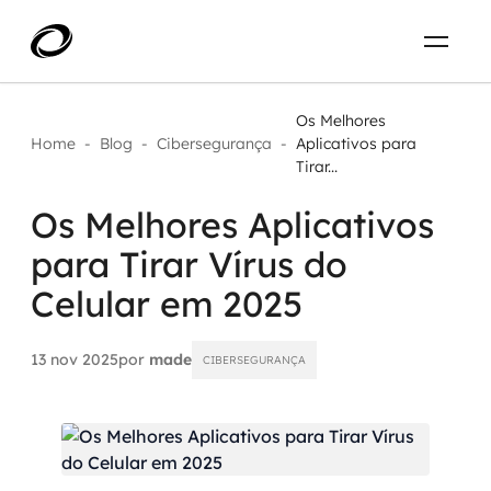
Sobre
PT-BR
Os Melhores
Home
-
Blog
-
Cibersegurança
-
Aplicativos para
Tirar...
O que resolvemos
ENTRE EM CONTATO
Os Melhores Aplicativos
Aplicar IA com impacto real
Projetos
para Tirar Vírus do
AI / Machine Learning
Celular em 2025
Carreira
IA Generativa
13 nov 2025
por
made
CIBERSEGURANÇA
Agentes de IA
Aceleradores de IA