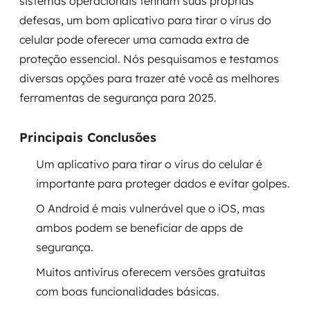
sistemas operacionais tenham suas próprias
Governança de dados
defesas, um bom aplicativo para tirar o vírus do
celular pode oferecer uma camada extra de
Modernização de aplicações
proteção essencial. Nós pesquisamos e testamos
diversas opções para trazer até você as melhores
Desenvolvimento web e mobile
ferramentas de segurança para 2025.
Modernização tecnológica
Principais Conclusões
Arquitetura de soluções
Um aplicativo para tirar o vírus do celular é
Migração para Cloud
importante para proteger dados e evitar golpes.
O Android é mais vulnerável que o iOS, mas
Transformação digital
ambos podem se beneficiar de apps de
UX / UI design
segurança.
Muitos antivírus oferecem versões gratuitas
Sustentar operações com eficiência
com boas funcionalidades básicas.
Sustentação de aplicações