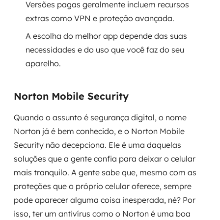
Versões pagas geralmente incluem recursos
extras como VPN e proteção avançada.
SRE / DevOps
A escolha do melhor app depende das suas
Monitoramento 24x7
necessidades e do uso que você faz do seu
aparelho.
Suporte a banco de dados
FinOps
Norton Mobile Security
Billing Cloud
Quando o assunto é segurança digital, o nome
Norton já é bem conhecido, e o Norton Mobile
Gestão de infraestrutura
Security não decepciona. Ele é uma daquelas
soluções que a gente confia para deixar o celular
Escalar com segurança
mais tranquilo. A gente sabe que, mesmo com as
Pentest
proteções que o próprio celular oferece, sempre
pode aparecer alguma coisa inesperada, né? Por
DevSecOps
isso, ter um antivírus como o Norton é uma boa