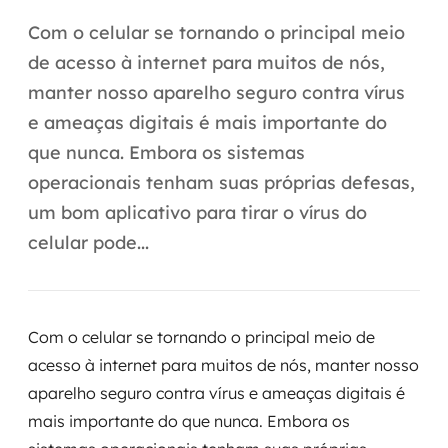
Automação inteligente
Com o celular se tornando o principal meio
Integração de IA
de acesso à internet para muitos de nós,
manter nosso aparelho seguro contra vírus
RPA e hiperautomação
e ameaças digitais é mais importante do
AI Day
que nunca. Embora os sistemas
operacionais tenham suas próprias defesas,
Transformar dados em decisão
um bom aplicativo para tirar o vírus do
Data Analytics
celular pode...
Engenharia de dados
Data Platforms
Com o celular se tornando o principal meio de
acesso à internet para muitos de nós, manter nosso
Business Intelligence
aparelho seguro contra vírus e ameaças digitais é
mais importante do que nunca. Embora os
Data Lakes & Warehouses