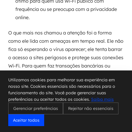
ótimo para quem usa Wi-Fi público com
frequência ou se preocupa com a privacidade
online.
O que mais nos chamou a atenção foi a forma
como ele lida com ameaças em tempo real. Ele não
fica só esperando o vírus aparecer; ele tenta barrar
o acesso a sites perigosos e protege suas conexões
Wi-Fi. Para quem faz transações bancárias ou
compras online pelo celular, essa camada extra de
Utilizamos cookies para melhorar sua experiência em
segurança é um alívio.
nosso site. Cookies essenciais são necessários para o
funcionamento do site. Você pode gerenciar suas
preferências ou aceitar todos os cookies.
Saiba mais
A gente sabe que a tentação de baixar um
Gerenciar preferências
Rejeitar não essenciais
aplicativo de fonte desconhecida é grande,
mas o Norton 360 tenta te alertar sobre os
Aceitar todos
riscos antes mesmo da instalação. Ele