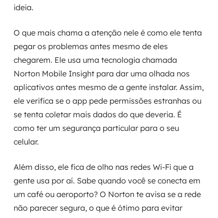
ideia.
MSS
Consultoria de segurança
O que mais chama a atenção nele é como ele tenta
pegar os problemas antes mesmo de eles
Simulação de Phishing
chegarem. Ele usa uma tecnologia chamada
Norton Mobile Insight para dar uma olhada nos
Segurança de aplicações e Cloud
aplicativos antes mesmo de a gente instalar. Assim,
ele verifica se o app pede permissões estranhas ou
se tenta coletar mais dados do que deveria. É
como ter um segurança particular para o seu
celular.
Além disso, ele fica de olho nas redes Wi-Fi que a
gente usa por aí. Sabe quando você se conecta em
um café ou aeroporto? O Norton te avisa se a rede
não parecer segura, o que é ótimo para evitar