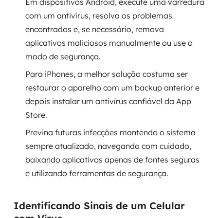
Em dispositivos Android, execute uma varredura
com um antivírus, resolva os problemas
SRE / DevOps
encontrados e, se necessário, remova
aplicativos maliciosos manualmente ou use o
Monitoramento 24x7
modo de segurança.
Suporte a banco de dados
Para iPhones, a melhor solução costuma ser
restaurar o aparelho com um backup anterior e
FinOps
depois instalar um antivírus confiável da App
Billing Cloud
Store.
Previna futuras infecções mantendo o sistema
Gestão de infraestrutura
sempre atualizado, navegando com cuidado,
Escalar com segurança
baixando aplicativos apenas de fontes seguras
e utilizando ferramentas de segurança.
Pentest
Identificando Sinais de um Celular
DevSecOps