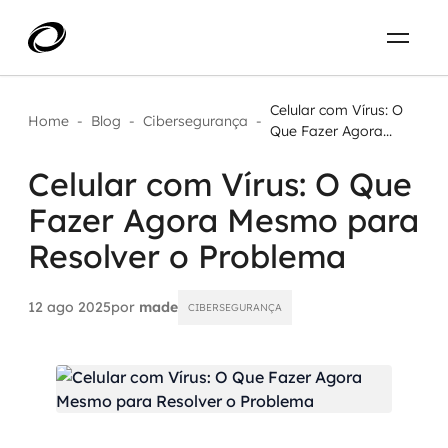
Sobre
PT-BR
Celular com Vírus: O
Home
-
Blog
-
Cibersegurança
-
Que Fazer Agora...
O que resolvemos
ENTRE EM CONTATO
Celular com Vírus: O Que
Fazer Agora Mesmo para
Aplicar IA com impacto real
Projetos
Resolver o Problema
AI / Machine Learning
Carreira
IA Generativa
12 ago 2025
por
made
CIBERSEGURANÇA
Agentes de IA
Aceleradores de IA