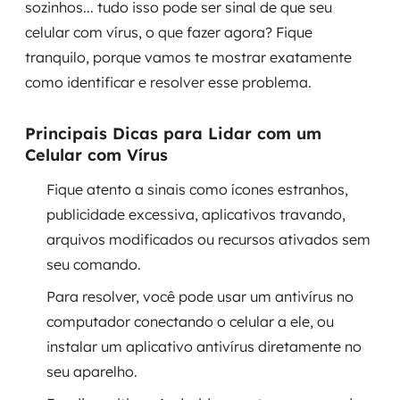
sozinhos... tudo isso pode ser sinal de que seu
Governança de dados
celular com vírus, o que fazer agora? Fique
tranquilo, porque vamos te mostrar exatamente
Modernização de aplicações
como identificar e resolver esse problema.
Desenvolvimento web e mobile
Principais Dicas para Lidar com um
Modernização tecnológica
Celular com Vírus
Arquitetura de soluções
Fique atento a sinais como ícones estranhos,
publicidade excessiva, aplicativos travando,
Migração para Cloud
arquivos modificados ou recursos ativados sem
seu comando.
Transformação digital
Para resolver, você pode usar um antivírus no
UX / UI design
computador conectando o celular a ele, ou
instalar um aplicativo antivírus diretamente no
Sustentar operações com eficiência
seu aparelho.
Sustentação de aplicações