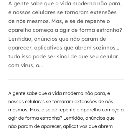
Automação inteligente
A gente sabe que a vida moderna não para,
e nossos celulares se tornaram extensões
Integração de IA
de nós mesmos. Mas, e se de repente o
RPA e hiperautomação
aparelho começa a agir de forma estranha?
Lentidão, anúncios que não param de
AI Day
aparecer, aplicativos que abrem sozinhos...
Transformar dados em decisão
tudo isso pode ser sinal de que seu celular
com vírus, o...
Data Analytics
Engenharia de dados
A gente sabe que a vida moderna não para, e
Data Platforms
nossos celulares se tornaram extensões de nós
mesmos. Mas, e se de repente o aparelho começa a
Business Intelligence
agir de forma estranha? Lentidão, anúncios que
Data Lakes & Warehouses
não param de aparecer, aplicativos que abrem