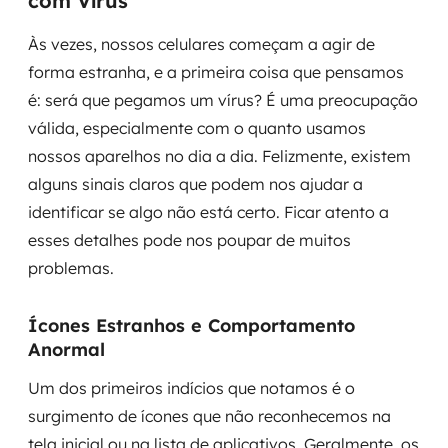
com Vírus
MSS
Às vezes, nossos celulares começam a agir de
Consultoria de segurança
forma estranha, e a primeira coisa que pensamos
é: será que pegamos um vírus? É uma preocupação
Simulação de Phishing
válida, especialmente com o quanto usamos
nossos aparelhos no dia a dia. Felizmente, existem
Segurança de aplicações e Cloud
alguns sinais claros que podem nos ajudar a
identificar se algo não está certo. Ficar atento a
esses detalhes pode nos poupar de muitos
problemas.
Ícones Estranhos e Comportamento
Anormal
Um dos primeiros indícios que notamos é o
surgimento de ícones que não reconhecemos na
tela inicial ou na lista de aplicativos. Geralmente, os