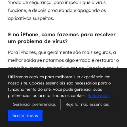
'modo de segurança' para impedir que o vírus
funcione, e depois procurando e apagando os
aplicativos suspeitos.
E no iPhone, como fazemos para resolver
um problema de vírus?
Para iPhones, que geralmente são mais seguros, a
melhor saída se notarmos algo errado é restaurar o
aparelho usando um backup antigo. Depois disso, é
bom baixar um antivírus confiável da App Store
Utilizamos cookies para melhorar sua experiência em
nosso site. Cookies essenciais são necessários para o
para manter o aparelho protegido.
funcionamento do site. Você pode gerenciar suas
preferências ou aceitar todos os cookies.
Saiba mais
Como podemos evitar que nosso celular
Gerenciar preferências
Rejeitar não essenciais
pegue vírus no futuro?
Aceitar todos
Para evitar pegar vírus, é fundamental sempre
atualizar o sistema do celular assim que a