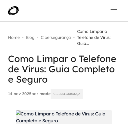
Sobre
PT-BR
Como Limpar o
Home
-
Blog
-
Cibersegurança
-
Telefone de Vírus:
Guia...
O que resolvemos
ENTRE EM CONTATO
Como Limpar o Telefone
Aplicar IA com impacto real
Projetos
de Vírus: Guia Completo
AI / Machine Learning
e Seguro
Carreira
IA Generativa
14 nov 2025
por
made
CIBERSEGURANÇA
Agentes de IA
Aceleradores de IA