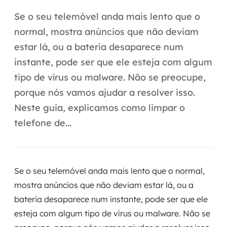
Automação inteligente
Se o seu telemóvel anda mais lento que o
Integração de IA
normal, mostra anúncios que não deviam
estar lá, ou a bateria desaparece num
RPA e hiperautomação
instante, pode ser que ele esteja com algum
AI Day
tipo de vírus ou malware. Não se preocupe,
porque nós vamos ajudar a resolver isso.
Transformar dados em decisão
Neste guia, explicamos como limpar o
Data Analytics
telefone de...
Engenharia de dados
Data Platforms
Se o seu telemóvel anda mais lento que o normal,
mostra anúncios que não deviam estar lá, ou a
Business Intelligence
bateria desaparece num instante, pode ser que ele
esteja com algum tipo de vírus ou malware. Não se
Data Lakes & Warehouses