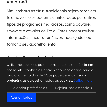
um vírus?
Sim, embora os vírus tradicionais sejam raros em
telemóveis, eles podem ser infectados por outros
tipos de programas maliciosos, como adware,
spyware e cavalos de Troia. Estes podem roubar
informações, mostrar anúncios indesejados ou
tornar o seu aparelho lento.
Quais são os sinais de que o meu
telemóvel está infectado?
Utilizamos cookies para melhorar sua experiência em
nosso site. Cookies essenciais são necessários para o
Fique atento a sinais como lentidão repentina, pop-
funcionamento do site. Você pode gerenciar suas
ups constantes, consumo exagerado de bateria ou
preferências ou aceitar todos os cookies.
Saiba mais
dados móveis, e mensagens ou chamadas
Gerenciar preferências
Rejeitar não essenciais
estranhas. Estes podem indicar que algo não está
Aceitar todos
bem.