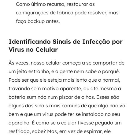
Como último recurso, restaurar as
configurações de fábrica pode resolver, mas
SRE / DevOps
faça backup antes.
Monitoramento 24x7
Identificando Sinais de Infecção por
Suporte a banco de dados
Vírus no Celular
FinOps
Às vezes, nosso celular começa a se comportar de
Billing Cloud
um jeito estranho, e a gente nem sabe o porquê.
Pode ser que ele esteja mais lento que o normal,
Gestão de infraestrutura
travando sem motivo aparente, ou até mesmo a
bateria sumindo num piscar de olhos. Esses são
Escalar com segurança
alguns dos sinais mais comuns de que algo não vai
bem e que um vírus pode ter se instalado no seu
Pentest
aparelho. É como se o celular tivesse pegado um
DevSecOps
resfriado, sabe? Mas, em vez de espirrar, ele