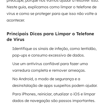
preocupe, porque nós vamos ajudar a resolver isso.
Governança de dados
Neste guia, explicamos como limpar o telefone de
vírus e como se proteger para que isso não volte a
Modernização de aplicações
acontecer.
Desenvolvimento web e mobile
Principais Dicas para Limpar o Telefone
Modernização tecnológica
de Vírus
Identifique os sinais de infeção, como lentidão,
Arquitetura de soluções
pop-ups e consumo excessivo de dados.
Migração para Cloud
Use um antivírus confiável para fazer uma
varredura completa e remover ameaças.
Transformação digital
No Android, o modo de segurança e a
UX / UI design
desinstalação de apps suspeitos podem ajudar.
Para iPhones, reiniciar, atualizar o iOS e limpar
Sustentar operações com eficiência
dados de navegação são passos importantes.
Sustentação de aplicações