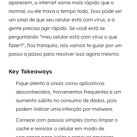
aparecem, a internet some mais rápido que o
Governança de dados
normal, ou ele trava o tempo todo. Isso pode ser
um sinal de que seu celular está com vírus, e a
Modernização de aplicações
gente precisa agir rápido. Se você está se
Desenvolvimento web e mobile
perguntando "meu celular está com vírus o que
fazer?", fica tranquilo, nós vamos te guiar por um
Modernização tecnológica
passo a passo para resolver isso agora mesmo.
Arquitetura de soluções
Key Takeaways
Migração para Cloud
Fique atento a sinais como aplicativos
desconhecidos, travamentos frequentes e um
Transformação digital
aumento súbito no consumo de dados, pois
UX / UI design
podem indicar uma infecção por malware.
Comece com passos simples como limpar o
Sustentar operações com eficiência
cache e reiniciar o celular em modo de
Sustentação de aplicações