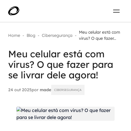
Sobre
PT-BR
Meu celular está com
Home
-
Blog
-
Cibersegurança
-
vírus? O que fazer...
O que resolvemos
ENTRE EM CONTATO
Meu celular está com
vírus? O que fazer para
Aplicar IA com impacto real
Projetos
se livrar dele agora!
AI / Machine Learning
Carreira
IA Generativa
24 out 2025
por
made
CIBERSEGURANÇA
Agentes de IA
Aceleradores de IA