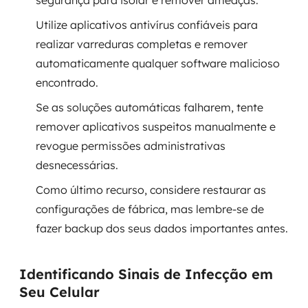
segurança para isolar e remover ameaças.
Utilize aplicativos antivírus confiáveis para
SRE / DevOps
realizar varreduras completas e remover
Monitoramento 24x7
automaticamente qualquer software malicioso
encontrado.
Suporte a banco de dados
Se as soluções automáticas falharem, tente
remover aplicativos suspeitos manualmente e
FinOps
revogue permissões administrativas
Billing Cloud
desnecessárias.
Como último recurso, considere restaurar as
Gestão de infraestrutura
configurações de fábrica, mas lembre-se de
Escalar com segurança
fazer backup dos seus dados importantes antes.
Pentest
Identificando Sinais de Infecção em
DevSecOps
Seu Celular