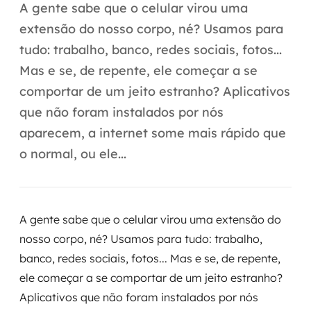
Automação inteligente
A gente sabe que o celular virou uma
extensão do nosso corpo, né? Usamos para
Integração de IA
tudo: trabalho, banco, redes sociais, fotos...
RPA e hiperautomação
Mas e se, de repente, ele começar a se
comportar de um jeito estranho? Aplicativos
AI Day
que não foram instalados por nós
Transformar dados em decisão
aparecem, a internet some mais rápido que
o normal, ou ele...
Data Analytics
Engenharia de dados
A gente sabe que o celular virou uma extensão do
Data Platforms
nosso corpo, né? Usamos para tudo: trabalho,
banco, redes sociais, fotos... Mas e se, de repente,
Business Intelligence
ele começar a se comportar de um jeito estranho?
Data Lakes & Warehouses
Aplicativos que não foram instalados por nós