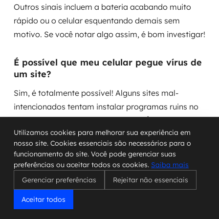
Outros sinais incluem a bateria acabando muito
rápido ou o celular esquentando demais sem
motivo. Se você notar algo assim, é bom investigar!
É possível que meu celular pegue vírus de
um site?
Sim, é totalmente possível! Alguns sites mal-
intencionados tentam instalar programas ruins no
seu celular sem você nem perceber. Às vezes, basta
Utilizamos cookies para melhorar sua experiência em
visitar uma página ou clicar em algo que parece
nosso site. Cookies essenciais são necessários para o
inofensivo para que um programa indesejado entre
funcionamento do site. Você pode gerenciar suas
no seu aparelho. Por isso, temos que ter cuidado
preferências ou aceitar todos os cookies.
Saiba mais
com os sites que visitamos e os links que clicamos.
Gerenciar preferências
Rejeitar não essenciais
Aceitar todos
O que devo fazer primeiro se achar que
meu celular está com vírus?