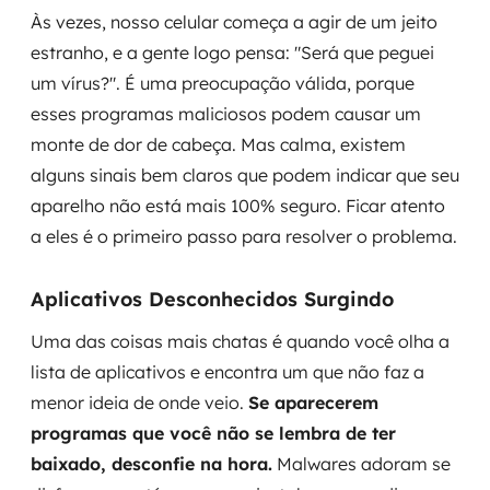
MSS
Às vezes, nosso celular começa a agir de um jeito
estranho, e a gente logo pensa: "Será que peguei
Consultoria de segurança
um vírus?". É uma preocupação válida, porque
esses programas maliciosos podem causar um
Simulação de Phishing
monte de dor de cabeça. Mas calma, existem
alguns sinais bem claros que podem indicar que seu
Segurança de aplicações e Cloud
aparelho não está mais 100% seguro. Ficar atento
a eles é o primeiro passo para resolver o problema.
Aplicativos Desconhecidos Surgindo
Uma das coisas mais chatas é quando você olha a
lista de aplicativos e encontra um que não faz a
menor ideia de onde veio.
Se aparecerem
programas que você não se lembra de ter
baixado, desconfie na hora.
Malwares adoram se