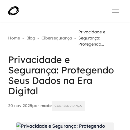
Sobre
PT-BR
Privacidade e
Home
-
Blog
-
Cibersegurança
-
Segurança:
Protegendo...
O que resolvemos
ENTRE EM CONTATO
Privacidade e
Aplicar IA com impacto real
Projetos
Segurança: Protegendo
AI / Machine Learning
Seus Dados na Era
Carreira
Digital
IA Generativa
Agentes de IA
20 nov 2025
por
made
CIBERSEGURANÇA
Aceleradores de IA