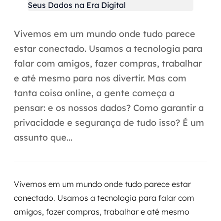
Automação inteligente
Integração de IA
Vivemos em um mundo onde tudo parece
RPA e hiperautomação
estar conectado. Usamos a tecnologia para
falar com amigos, fazer compras, trabalhar
AI Day
e até mesmo para nos divertir. Mas com
tanta coisa online, a gente começa a
Transformar dados em decisão
pensar: e os nossos dados? Como garantir a
Data Analytics
privacidade e segurança de tudo isso? É um
assunto que...
Engenharia de dados
Data Platforms
Vivemos em um mundo onde tudo parece estar
Business Intelligence
conectado. Usamos a tecnologia para falar com
Data Lakes & Warehouses
amigos, fazer compras, trabalhar e até mesmo