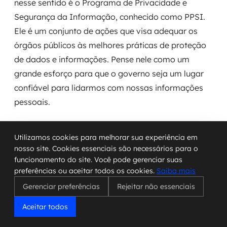
nesse sentido é o Programa de Privacidade e
Segurança da Informação, conhecido como PPSI.
Ele é um conjunto de ações que visa adequar os
órgãos públicos às melhores práticas de proteção
de dados e informações. Pense nele como um
grande esforço para que o governo seja um lugar
confiável para lidarmos com nossas informações
pessoais.
Construindo um Governo Confiável e
Utilizamos cookies para melhorar sua experiência em
Seguro
nosso site. Cookies essenciais são necessários para o
funcionamento do site. Você pode gerenciar suas
O objetivo principal do PPSI, especialmente em sua
preferências ou aceitar todos os cookies.
Saiba mais
versão mais recente (PPSI 2.0), é construir e manter
Gerenciar preferências
Rejeitar não essenciais
a confiança pública. Isso significa que, ao usar
serviços digitais do governo, devemos sentir que
Aceitar todos
nossas informações estão protegidas. A ideia é que