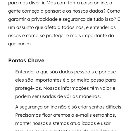
para nos divertir. Mas com tanta coisa online, a
Governança de dados
gente começa a pensar: e os nossos dados? Como
garantir a privacidade e segurança de tudo isso? É
Modernização de aplicações
um assunto que afeta a todos nós, e entender os
Desenvolvimento web e mobile
riscos e como se proteger é mais importante do
que nunca.
Modernização tecnológica
Pontos Chave
Arquitetura de soluções
Entender o que são dados pessoais e por que
Migração para Cloud
eles são importantes é o primeiro passo para
protegê-los. Nossas informações têm valor e
Transformação digital
podem ser usadas de várias maneiras.
UX / UI design
A segurança online não é só criar senhas difíceis.
Precisamos ficar atentos a e-mails estranhos,
Sustentar operações com eficiência
manter nossos sistemas atualizados e usar
Sustentação de aplicações