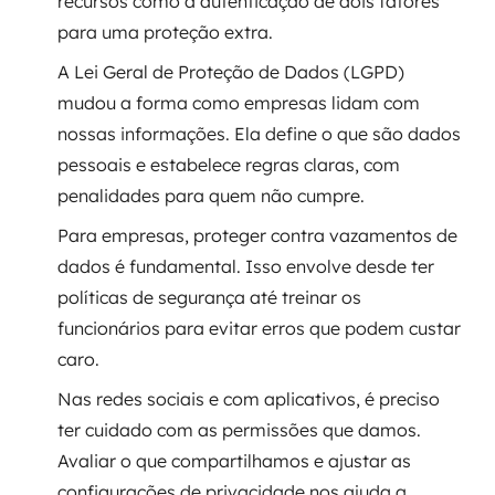
recursos como a autenticação de dois fatores
para uma proteção extra.
SRE / DevOps
A Lei Geral de Proteção de Dados (LGPD)
Monitoramento 24x7
mudou a forma como empresas lidam com
nossas informações. Ela define o que são dados
Suporte a banco de dados
pessoais e estabelece regras claras, com
penalidades para quem não cumpre.
FinOps
Para empresas, proteger contra vazamentos de
Billing Cloud
dados é fundamental. Isso envolve desde ter
políticas de segurança até treinar os
Gestão de infraestrutura
funcionários para evitar erros que podem custar
caro.
Escalar com segurança
Nas redes sociais e com aplicativos, é preciso
Pentest
ter cuidado com as permissões que damos.
Avaliar o que compartilhamos e ajustar as
DevSecOps
configurações de privacidade nos ajuda a