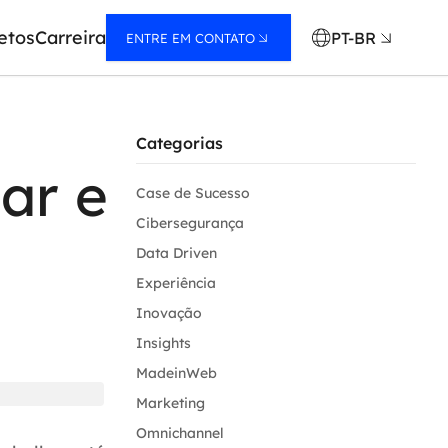
etos
Carreira
PT-BR
ENTRE EM CONTATO
Categorias
ar e
Case de Sucesso
Cibersegurança
Data Driven
Experiência
Inovação
Insights
MadeinWeb
Marketing
Omnichannel