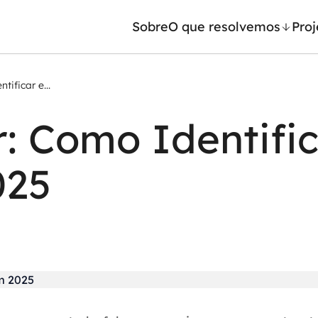
Sobre
O que resolvemos
Proj
tificar e...
/ Machine Learning
Automação inteligente
r: Como Identific
Generativa
Integração de IA
ntes de IA
RPA e hiperautomação
025
leradores de IA
AI Day