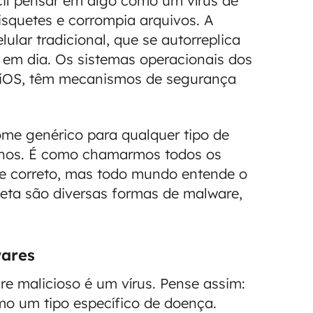
cil pensar em algo como um vírus de
squetes e corrompia arquivos. A
ular tradicional, que se autorreplica
e em dia. Os sistemas operacionais dos
 iOS, têm mecanismos de segurança
ome genérico para qualquer tipo de
elhos. É como chamarmos todos os
te correto, mas todo mundo entende o
feta são diversas formas de malware,
wares
e malicioso é um vírus. Pense assim:
omo um tipo específico de doença.