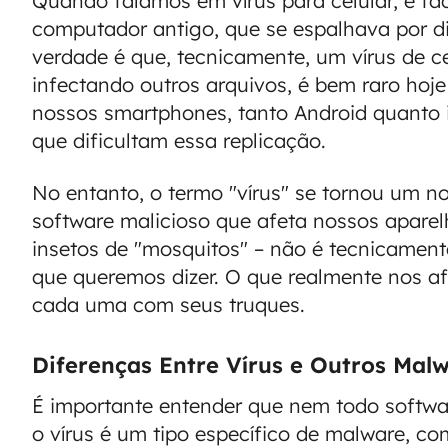
Quando falamos em vírus para celular, é fá
computador antigo, que se espalhava por di
verdade é que, tecnicamente, um vírus de cel
infectando outros arquivos, é bem raro hoj
nossos smartphones, tanto Android quanto
que dificultam essa replicação.
No entanto, o termo "vírus" se tornou um n
software malicioso que afeta nossos apar
insetos de "mosquitos" – não é tecnicamen
que queremos dizer. O que realmente nos a
cada uma com seus truques.
Diferenças Entre Vírus e Outros Mal
É importante entender que nem todo softwar
o vírus é um tipo específico de malware, c