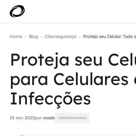
Home
-
Blog
-
Cibersegurança
-
Proteja seu Celular: Tudo s
Aplicar IA com impacto real
AI 
Transformar dados em decisão
Proteja seu Cel
IA 
Modernização de aplicações
Sustentar operações com
Age
eficiência
para Celulares
Ace
Escalar com segurança
Infecções
25 nov 2025
por
made
CIBERSEGURANÇA