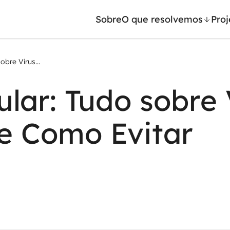
Sobre
O que resolvemos
Proj
obre Vírus...
/ Machine Learning
Automação inteligente
ular: Tudo sobre 
Generativa
Integração de IA
ntes de IA
RPA e hiperautomação
 e Como Evitar
leradores de IA
AI Day