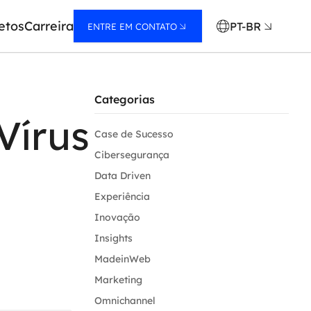
etos
Carreira
PT-BR
ENTRE EM CONTATO
Categorias
Vírus
Case de Sucesso
Cibersegurança
Data Driven
Experiência
Inovação
Insights
MadeinWeb
Marketing
Omnichannel