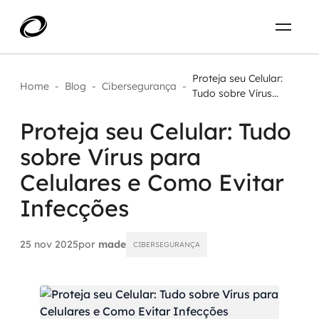
Sobre
PT-BR
Proteja seu Celular:
Home
-
Blog
-
Cibersegurança
-
Tudo sobre Vírus...
O que resolvemos
ENTRE EM CONTATO
Proteja seu Celular: Tudo
sobre Vírus para
Aplicar IA com impacto real
Projetos
Celulares e Como Evitar
AI / Machine Learning
Infecções
Carreira
IA Generativa
25 nov 2025
por
made
CIBERSEGURANÇA
Agentes de IA
Aceleradores de IA