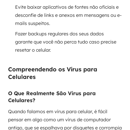
Evite baixar aplicativos de fontes não oficiais e
SRE / DevOps
desconfie de links e anexos em mensagens ou e-
mails suspeitos.
Monitoramento 24x7
Fazer backups regulares dos seus dados
Suporte a banco de dados
garante que você não perca tudo caso precise
resetar o celular.
FinOps
Billing Cloud
Compreendendo os Vírus para
Celulares
Gestão de infraestrutura
O Que Realmente São Vírus para
Escalar com segurança
Celulares?
Pentest
Quando falamos em vírus para celular, é fácil
pensar em algo como um vírus de computador
DevSecOps
antigo, que se espalhava por disquetes e corrompia