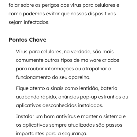
falar sobre os perigos dos vírus para celulares e
Governança de dados
como podemos evitar que nossos dispositivos
Modernização de aplicações
sejam infectados.
Desenvolvimento web e mobile
Pontos Chave
Modernização tecnológica
Vírus para celulares, na verdade, são mais
comumente outros tipos de malware criados
Arquitetura de soluções
para roubar informações ou atrapalhar o
funcionamento do seu aparelho.
Migração para Cloud
Fique atento a sinais como lentidão, bateria
Transformação digital
acabando rápido, anúncios pop-up estranhos ou
aplicativos desconhecidos instalados.
UX / UI design
Instalar um bom antivírus e manter o sistema e
Sustentar operações com eficiência
os aplicativos sempre atualizados são passos
importantes para a segurança.
Sustentação de aplicações