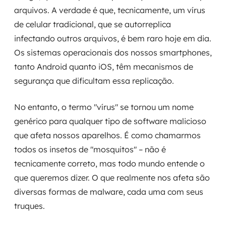
MSS
arquivos. A verdade é que, tecnicamente, um vírus
de celular tradicional, que se autorreplica
Consultoria de segurança
infectando outros arquivos, é bem raro hoje em dia.
Os sistemas operacionais dos nossos smartphones,
Simulação de Phishing
tanto Android quanto iOS, têm mecanismos de
segurança que dificultam essa replicação.
Segurança de aplicações e Cloud
No entanto, o termo "vírus" se tornou um nome
genérico para qualquer tipo de software malicioso
que afeta nossos aparelhos. É como chamarmos
todos os insetos de "mosquitos" – não é
tecnicamente correto, mas todo mundo entende o
que queremos dizer. O que realmente nos afeta são
diversas formas de malware, cada uma com seus
truques.