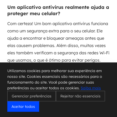
Um aplicativo antivírus realmente ajuda a
proteger meu celular?
Com certeza! Um bom aplicativo antivírus funciona
como um segurança extra para o seu celular. Ele
ajuda a encontrar e bloquear ameaças antes que
elas causem problemas. Além disso, muitas vezes
eles também verificam a segurança das redes Wi-Fi
que usamos, o que é ótimo para evitar perigos.
Utilizamos cookies para melhorar sua experiência em
Como faço para tirar um vírus do meu
nosso site. Cookies essenciais são necessários para o
celular?
funcionamento do site. Você pode gerenciar suas
preferências ou aceitar todos os cookies.
Saiba mais
A maneira mais fácil é usar um aplicativo antivírus
Gerenciar preferências
Rejeitar não essenciais
confiável. Geralmente, ele faz uma varredura
completa e remove as ameaças automaticamente.
Aceitar todos
Se isso não resolver, podemos tentar alguns passos