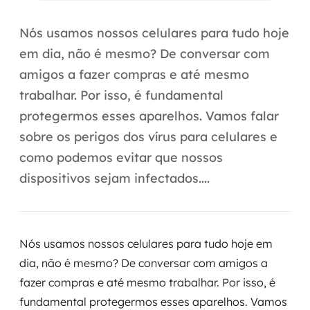
Automação inteligente
Nós usamos nossos celulares para tudo hoje
Integração de IA
em dia, não é mesmo? De conversar com
RPA e hiperautomação
amigos a fazer compras e até mesmo
trabalhar. Por isso, é fundamental
AI Day
protegermos esses aparelhos. Vamos falar
Transformar dados em decisão
sobre os perigos dos vírus para celulares e
como podemos evitar que nossos
Data Analytics
dispositivos sejam infectados....
Engenharia de dados
Data Platforms
Nós usamos nossos celulares para tudo hoje em
Business Intelligence
dia, não é mesmo? De conversar com amigos a
fazer compras e até mesmo trabalhar. Por isso, é
Data Lakes & Warehouses
fundamental protegermos esses aparelhos. Vamos