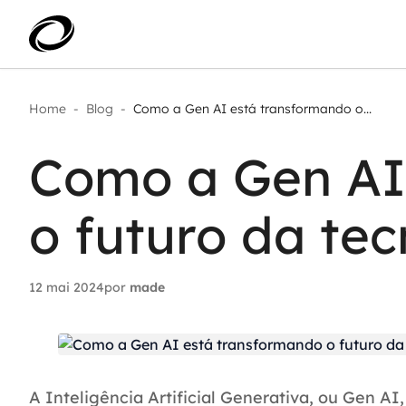
Home
-
Blog
-
Como a Gen AI está transformando o...
Aplicar IA com impacto real
AI 
Transformar dados em decisão
Como a Gen AI
IA 
Modernização de aplicações
Sustentar operações com
Age
eficiência
o futuro da tec
Ace
Escalar com segurança
12 mai 2024
por
made
A Inteligência Artificial Generativa, ou Gen AI