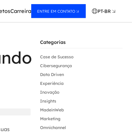
etos
Carreira
PT-BR
ENTRE EM CONTATO
Categorias
ando
Case de Sucesso
Cibersegurança
Data Driven
Experiência
Inovação
Insights
MadeinWeb
Marketing
Omnichannel
suas