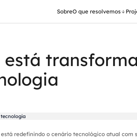
Sobre
O que resolvemos
Proj
/ Machine Learning
Automação inteligente
 está transform
Generativa
Integração de IA
ntes de IA
RPA e hiperautomação
nologia
leradores de IA
AI Day
, está redefinindo o cenário tecnológico atual com 