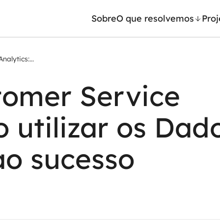
Sobre
O que resolvemos
Proj
alytics:...
/ Machine Learning
Automação inteligente
tomer Service
Generativa
Integração de IA
ntes de IA
RPA e hiperautomação
 utilizar os Dad
leradores de IA
AI Day
ao sucesso