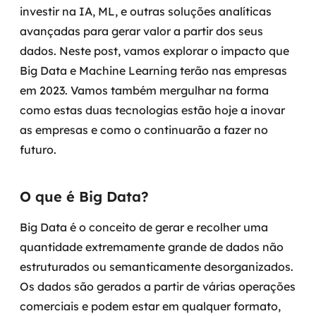
investir na IA, ML, e outras soluções analíticas
Governança de dados
avançadas para gerar valor a partir dos seus
Modernização de aplicações
dados. Neste post, vamos explorar o impacto que
Big Data e Machine Learning terão nas empresas
Desenvolvimento web e mobile
em 2023. Vamos também mergulhar na forma
como estas duas tecnologias estão hoje a inovar
Modernização tecnológica
as empresas e como o continuarão a fazer no
Arquitetura de soluções
futuro.
Migração para Cloud
O que é Big Data?
Transformação digital
Big Data é o conceito de gerar e recolher uma
quantidade extremamente grande de dados não
UX / UI design
estruturados ou semanticamente desorganizados.
Sustentar operações com eficiência
Os dados são gerados a partir de várias operações
comerciais e podem estar em qualquer formato,
Sustentação de aplicações