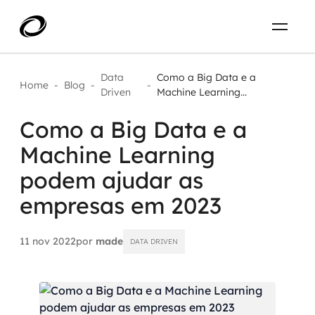
Sobre
PT-BR
Data
Como a Big Data e a
Home
-
Blog
-
-
Driven
Machine Learning...
O que resolvemos
ENTRE EM CONTATO
Como a Big Data e a
Machine Learning
Aplicar IA com impacto real
Projetos
podem ajudar as
AI / Machine Learning
empresas em 2023
Carreira
IA Generativa
11 nov 2022
por
made
DATA DRIVEN
Agentes de IA
Aceleradores de IA