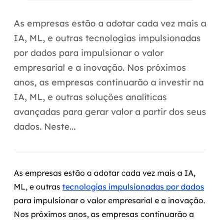
Automação inteligente
As empresas estão a adotar cada vez mais a
Integração de IA
IA, ML, e outras tecnologias impulsionadas
RPA e hiperautomação
por dados para impulsionar o valor
empresarial e a inovação. Nos próximos
AI Day
anos, as empresas continuarão a investir na
Transformar dados em decisão
IA, ML, e outras soluções analíticas
avançadas para gerar valor a partir dos seus
Data Analytics
dados. Neste...
Engenharia de dados
Data Platforms
As empresas estão a adotar cada vez mais a IA,
Business Intelligence
ML, e outras
tecnologias impulsionadas por dados
para impulsionar o valor empresarial e a inovação.
Data Lakes & Warehouses
Nos próximos anos, as empresas continuarão a