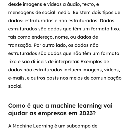
desde imagens e vídeos a áudio, texto, e
mensagens de social media. Existem dois tipos de
SRE / DevOps
dados: estruturados e não estruturados.
Dados
Monitoramento 24x7
estruturados são dados que têm um formato fixo,
tais como endereço, nome, ou dados de
Suporte a banco de dados
transação. Por outro lado, os dados não
estruturados são dados que não têm um formato
FinOps
fixo e são difíceis de interpretar. Exemplos de
Billing Cloud
dados não estruturados incluem imagens, vídeos,
e-mails, e outros posts nos meios de comunicação
Gestão de infraestrutura
social.
Escalar com segurança
Como é que a machine learning vai
Pentest
ajudar as empresas em 2023?
DevSecOps
A Machine Learning é um subcampo de