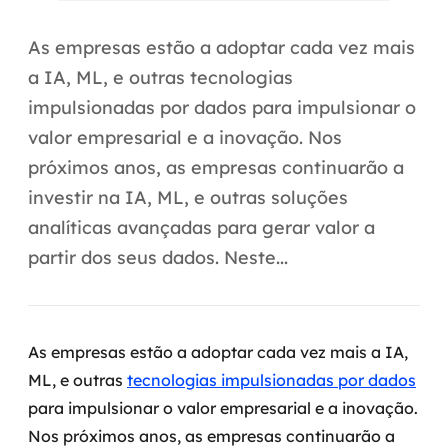
Automação inteligente
As empresas estão a adoptar cada vez mais
Integração de IA
a IA, ML, e outras tecnologias
RPA e hiperautomação
impulsionadas por dados para impulsionar o
valor empresarial e a inovação. Nos
AI Day
próximos anos, as empresas continuarão a
Transformar dados em decisão
investir na IA, ML, e outras soluções
analíticas avançadas para gerar valor a
Data Analytics
partir dos seus dados. Neste...
Engenharia de dados
Data Platforms
As empresas estão a adoptar cada vez mais a IA,
Business Intelligence
ML, e outras
tecnologias impulsionadas por dados
para impulsionar o valor empresarial e a inovação.
Data Lakes & Warehouses
Nos próximos anos, as empresas continuarão a