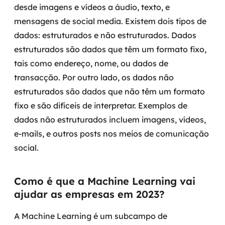
desde imagens e vídeos a áudio, texto, e
mensagens de social media. Existem dois tipos de
SRE / DevOps
dados: estruturados e não estruturados.
Dados
Monitoramento 24x7
estruturados são dados que têm um formato fixo,
tais como endereço, nome, ou dados de
Suporte a banco de dados
transacção. Por outro lado, os dados não
estruturados são dados que não têm um formato
FinOps
fixo e são difíceis de interpretar. Exemplos de
Billing Cloud
dados não estruturados incluem imagens, vídeos,
e-mails, e outros posts nos meios de comunicação
Gestão de infraestrutura
social.
Escalar com segurança
Como é que a Machine Learning vai
Pentest
ajudar as empresas em 2023?
DevSecOps
A Machine Learning é um subcampo de