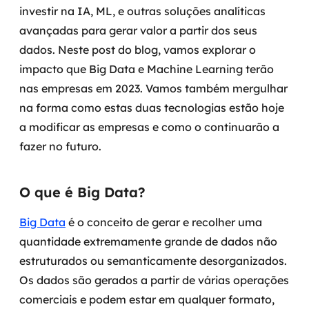
investir na IA, ML, e outras soluções analíticas
Governança de dados
avançadas para gerar valor a partir dos seus
Modernização de aplicações
dados. Neste post do blog, vamos explorar o
impacto que Big Data e Machine Learning terão
Desenvolvimento web e mobile
nas empresas em 2023. Vamos também mergulhar
na forma como estas duas tecnologias estão hoje
Modernização tecnológica
a modificar as empresas e como o continuarão a
Arquitetura de soluções
fazer no futuro.
Migração para Cloud
O que é Big Data?
Transformação digital
Big Data
é o conceito de gerar e recolher uma
quantidade extremamente grande de dados não
UX / UI design
estruturados ou semanticamente desorganizados.
Sustentar operações com eficiência
Os dados são gerados a partir de várias operações
comerciais e podem estar em qualquer formato,
Sustentação de aplicações