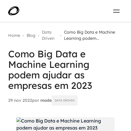
Sobre
PT-BR
Data
Como Big Data e Machine
Home
-
Blog
-
-
Driven
Learning podem...
O que resolvemos
ENTRE EM CONTATO
Como Big Data e
Machine Learning
Aplicar IA com impacto real
Projetos
podem ajudar as
AI / Machine Learning
empresas em 2023
Carreira
IA Generativa
29 nov 2022
por
made
DATA DRIVEN
Agentes de IA
Aceleradores de IA