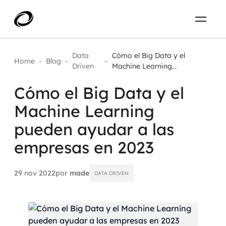
Sobre
PT-BR
Data
Cómo el Big Data y el
Home
-
Blog
-
-
Driven
Machine Learning...
O que resolvemos
ENTRE EM CONTATO
Cómo el Big Data y el
Machine Learning
Aplicar IA com impacto real
Projetos
pueden ayudar a las
AI / Machine Learning
empresas en 2023
Carreira
IA Generativa
29 nov 2022
por
made
DATA DRIVEN
Agentes de IA
Aceleradores de IA