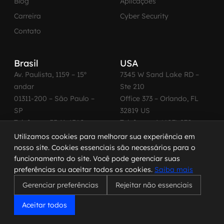
Blog
Aplicações
Carreira
Cyber Security
Contato
Brasil
USA
Av. Paulista, 1159 – 15º
7345 W Sand Lake RD –
andar
Ste 210
01311-200 – São Paulo –
Office 373 – Orlando, FL
SP
32819 US
Telefone: +55 11 4560-
Telefone: +1 (407) 270-
2600
3065
Utilizamos cookies para melhorar sua experiência em
nosso site. Cookies essenciais são necessários para o
funcionamento do site. Você pode gerenciar suas
preferências ou aceitar todos os cookies.
Saiba mais
© 2026 MadeinWeb. Todos os direitos reservados.
Gerenciar preferências
Rejeitar não essenciais
Termo de Uso
|
Política de Privacidade
|
Política de Cookies
|
Código de Conduta
Aceitar todos