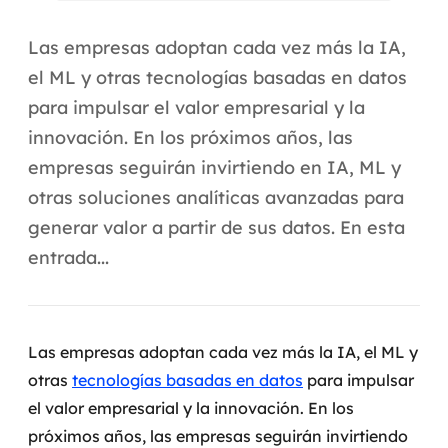
Automação inteligente
Las empresas adoptan cada vez más la IA,
Integração de IA
el ML y otras tecnologías basadas en datos
RPA e hiperautomação
para impulsar el valor empresarial y la
innovación. En los próximos años, las
AI Day
empresas seguirán invirtiendo en IA, ML y
Transformar dados em decisão
otras soluciones analíticas avanzadas para
generar valor a partir de sus datos. En esta
Data Analytics
entrada...
Engenharia de dados
Data Platforms
Las empresas adoptan cada vez más la IA, el ML y
Business Intelligence
otras
tecnologías basadas en datos
para impulsar
el valor empresarial y la innovación. En los
Data Lakes & Warehouses
próximos años, las empresas seguirán invirtiendo