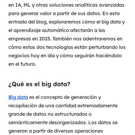
en IA, ML y otras soluciones analíticas avanzadas
Governança de dados
para generar valor a partir de sus datos. En esta
Modernização de aplicações
entrada del blog, exploraremos cómo el big data y
el aprendizaje automático afectarán a las
Desenvolvimento web e mobile
empresas en 2023. También nos adentraremos en
cómo estas dos tecnologías están perturbando los
Modernização tecnológica
negocios hoy en día y cómo seguirán haciéndolo
Arquitetura de soluções
en el futuro.
Migração para Cloud
¿Qué es el big data?
Transformação digital
Big data
es el concepto de generación y
recopilación de una cantidad extremadamente
UX / UI design
grande de datos no estructurados o
Sustentar operações com eficiência
semánticamente desorganizados.
Los datos se
generan a partir de diversas operaciones
Sustentação de aplicações