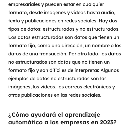
empresariales y pueden estar en cualquier
formato, desde imágenes y vídeos hasta audio,
SRE / DevOps
texto y publicaciones en redes sociales. Hay dos
Monitoramento 24x7
tipos de datos: estructurados y no estructurados.
Los datos estructurados son datos que tienen un
Suporte a banco de dados
formato fijo, como una dirección, un nombre o los
datos de una transacción. Por otro lado, los datos
FinOps
no estructurados son datos que no tienen un
Billing Cloud
formato fijo y son difíciles de interpretar. Algunos
ejemplos de datos no estructurados son las
Gestão de infraestrutura
imágenes, los vídeos, los correos electrónicos y
otras publicaciones en las redes sociales.
Escalar com segurança
Pentest
¿Cómo ayudará el aprendizaje
automático a las empresas en 2023?
DevSecOps