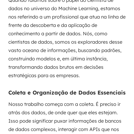
Quando falamos sobre o papel do cientista de
MSS
dados no universo do Machine Learning, estamos
nos referindo a um profissional que atua na linha de
Consultoria de segurança
frente da descoberta e da aplicação de
conhecimento a partir de dados. Nós, como
Simulação de Phishing
cientistas de dados, somos os exploradores desse
Segurança de aplicações e Cloud
vasto oceano de informações, buscando padrões,
construindo modelos e, em última instância,
transformando dados brutos em decisões
estratégicas para as empresas.
Coleta e Organização de Dados Essenciais
Nosso trabalho começa com a coleta. É preciso ir
atrás dos dados, de onde quer que eles estejam.
Isso pode significar puxar informações de bancos
de dados complexos, interagir com APIs que nos