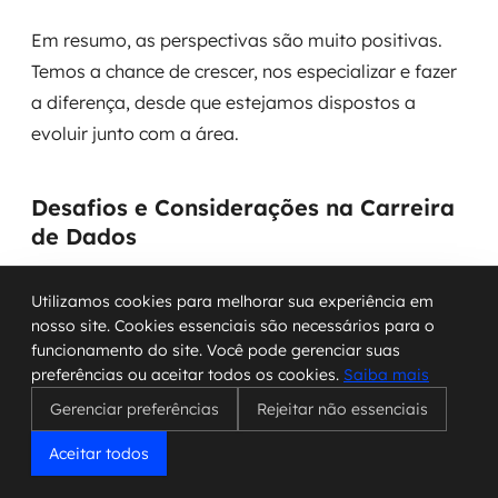
Em resumo, as perspectivas são muito positivas.
Temos a chance de crescer, nos especializar e fazer
a diferença, desde que estejamos dispostos a
evoluir junto com a área.
Desafios e Considerações na Carreira
de Dados
Apesar de ser uma área cheia de oportunidades,
Utilizamos cookies para melhorar sua experiência em
trabalhar com dados também traz seus
nosso site. Cookies essenciais são necessários para o
perrengues. A gente sabe que nem tudo são flores,
funcionamento do site. Você pode gerenciar suas
preferências ou aceitar todos os cookies.
Saiba mais
e é importante estar preparado para os obstáculos
que podem aparecer no nosso dia a dia.
Gerenciar preferências
Rejeitar não essenciais
Aceitar todos
Garantindo a Qualidade e Integridade