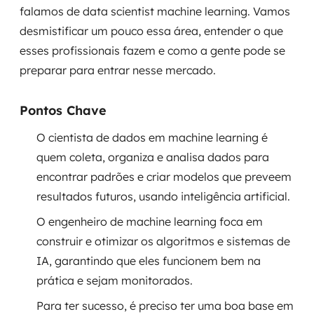
falamos de data scientist machine learning. Vamos
Governança de dados
desmistificar um pouco essa área, entender o que
Modernização de aplicações
esses profissionais fazem e como a gente pode se
preparar para entrar nesse mercado.
Desenvolvimento web e mobile
Pontos Chave
Modernização tecnológica
O cientista de dados em machine learning é
Arquitetura de soluções
quem coleta, organiza e analisa dados para
encontrar padrões e criar modelos que preveem
Migração para Cloud
resultados futuros, usando inteligência artificial.
Transformação digital
O engenheiro de machine learning foca em
construir e otimizar os algoritmos e sistemas de
UX / UI design
IA, garantindo que eles funcionem bem na
Sustentar operações com eficiência
prática e sejam monitorados.
Para ter sucesso, é preciso ter uma boa base em
Sustentação de aplicações