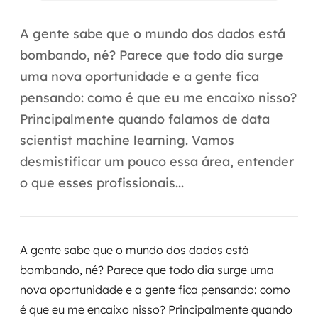
Automação inteligente
A gente sabe que o mundo dos dados está
Integração de IA
bombando, né? Parece que todo dia surge
RPA e hiperautomação
uma nova oportunidade e a gente fica
pensando: como é que eu me encaixo nisso?
AI Day
Principalmente quando falamos de data
Transformar dados em decisão
scientist machine learning. Vamos
desmistificar um pouco essa área, entender
Data Analytics
o que esses profissionais...
Engenharia de dados
Data Platforms
A gente sabe que o mundo dos dados está
Business Intelligence
bombando, né? Parece que todo dia surge uma
nova oportunidade e a gente fica pensando: como
Data Lakes & Warehouses
é que eu me encaixo nisso? Principalmente quando