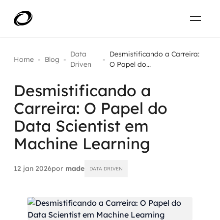
Sobre
PT-BR
Data
Desmistificando a Carreira:
Home
-
Blog
-
-
Driven
O Papel do...
O que resolvemos
ENTRE EM CONTATO
Desmistificando a
Carreira: O Papel do
Aplicar IA com impacto real
Projetos
Data Scientist em
AI / Machine Learning
Machine Learning
Carreira
IA Generativa
12 jan 2026
por
made
DATA DRIVEN
Agentes de IA
Aceleradores de IA