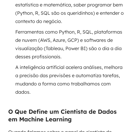
estatística e matemática, saber programar bem
(Python, R, SQL são os queridinhos) e entender o
SRE / DevOps
contexto do negócio.
Monitoramento 24x7
Ferramentas como Python, R, SQL, plataformas
de nuvem (AWS, Azure, GCP) e softwares de
Suporte a banco de dados
visualização (Tableau, Power BI) são o dia a dia
FinOps
desses profissionais.
A inteligência artificial acelera análises, melhora
Billing Cloud
a precisão das previsões e automatiza tarefas,
Gestão de infraestrutura
mudando a forma como trabalhamos com
dados.
Escalar com segurança
Pentest
O Que Define um Cientista de Dados
em Machine Learning
DevSecOps