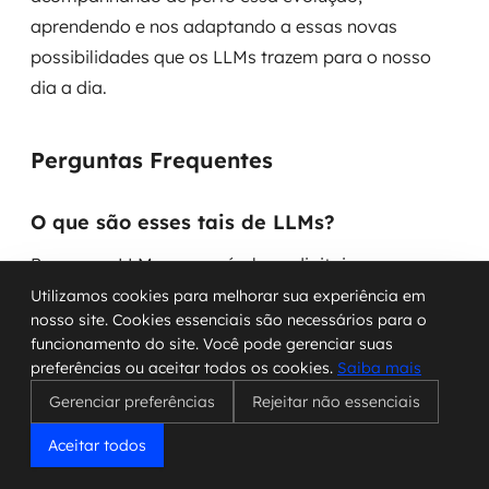
aprendendo e nos adaptando a essas novas
possibilidades que os LLMs trazem para o nosso
dia a dia.
Perguntas Frequentes
O que são esses tais de LLMs?
Pense nos LLMs como cérebros digitais
superinteligentes. Eles são treinados com uma
Utilizamos cookies para melhorar sua experiência em
nosso site. Cookies essenciais são necessários para o
quantidade gigantesca de textos da internet, livros
funcionamento do site. Você pode gerenciar suas
e outras fontes. Com isso, eles aprendem a
preferências ou aceitar todos os cookies.
Saiba mais
entender e a criar textos que parecem escritos por
Gerenciar preferências
Rejeitar não essenciais
pessoas. É como se eles lessem a biblioteca inteira
Aceitar todos
do mundo e depois pudessem conversar sobre
qualquer assunto!