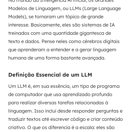
No mundo da Inteligência Artificial, os Grandes
MSS
Modelos de Linguagem, ou LLMs (Large Language
Models), se tornaram um tópico de grande
Consultoria de segurança
interesse. Basicamente, eles são sistemas de IA
treinados com uma quantidade gigantesca de
Simulação de Phishing
texto e dados. Pense neles como cérebros digitais
Segurança de aplicações e Cloud
que aprenderam a entender e a gerar linguagem
humana de uma forma bastante avançada.
Definição Essencial de um LLM
Um LLM é, em sua essência, um tipo de programa
de computador que usa aprendizado profundo
para realizar diversas tarefas relacionadas à
linguagem. Isso inclui desde responder perguntas e
traduzir textos até escrever código e criar conteúdo
criativo. O que os diferencia é a escala: eles são