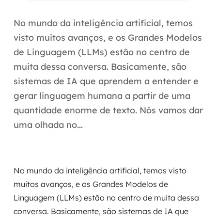
Automação inteligente
No mundo da inteligência artificial, temos
Integração de IA
visto muitos avanços, e os Grandes Modelos
RPA e hiperautomação
de Linguagem (LLMs) estão no centro de
muita dessa conversa. Basicamente, são
AI Day
sistemas de IA que aprendem a entender e
Transformar dados em decisão
gerar linguagem humana a partir de uma
quantidade enorme de texto. Nós vamos dar
Data Analytics
uma olhada no...
Engenharia de dados
Data Platforms
No mundo da inteligência artificial, temos visto
Business Intelligence
muitos avanços, e os Grandes Modelos de
Linguagem (LLMs) estão no centro de muita dessa
Data Lakes & Warehouses
conversa. Basicamente, são sistemas de IA que