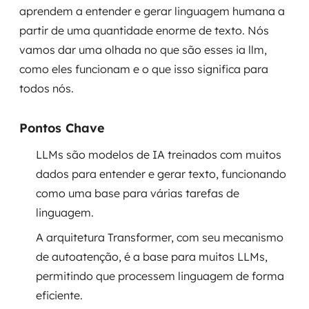
aprendem a entender e gerar linguagem humana a
Governança de dados
partir de uma quantidade enorme de texto. Nós
Modernização de aplicações
vamos dar uma olhada no que são esses ia llm,
como eles funcionam e o que isso significa para
Desenvolvimento web e mobile
todos nós.
Modernização tecnológica
Pontos Chave
Arquitetura de soluções
LLMs são modelos de IA treinados com muitos
dados para entender e gerar texto, funcionando
Migração para Cloud
como uma base para várias tarefas de
Transformação digital
linguagem.
A arquitetura Transformer, com seu mecanismo
UX / UI design
de autoatenção, é a base para muitos LLMs,
Sustentar operações com eficiência
permitindo que processem linguagem de forma
eficiente.
Sustentação de aplicações