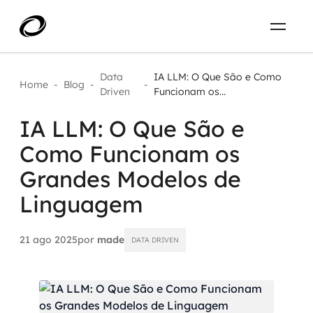
Sobre
PT-BR
Data
IA LLM: O Que São e Como
Home
-
Blog
-
-
Driven
Funcionam os...
O que resolvemos
ENTRE EM CONTATO
IA LLM: O Que São e
Como Funcionam os
Aplicar IA com impacto real
Projetos
Grandes Modelos de
AI / Machine Learning
Linguagem
Carreira
IA Generativa
21 ago 2025
por
made
DATA DRIVEN
Agentes de IA
Aceleradores de IA