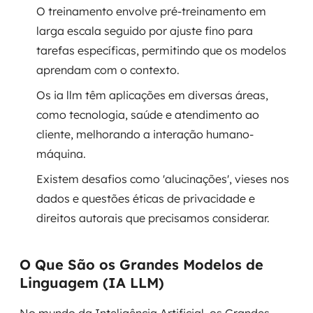
O treinamento envolve pré-treinamento em
larga escala seguido por ajuste fino para
SRE / DevOps
tarefas específicas, permitindo que os modelos
Monitoramento 24x7
aprendam com o contexto.
Os ia llm têm aplicações em diversas áreas,
Suporte a banco de dados
como tecnologia, saúde e atendimento ao
FinOps
cliente, melhorando a interação humano-
máquina.
Billing Cloud
Existem desafios como 'alucinações', vieses nos
Gestão de infraestrutura
dados e questões éticas de privacidade e
direitos autorais que precisamos considerar.
Escalar com segurança
Pentest
O Que São os Grandes Modelos de
Linguagem (IA LLM)
DevSecOps