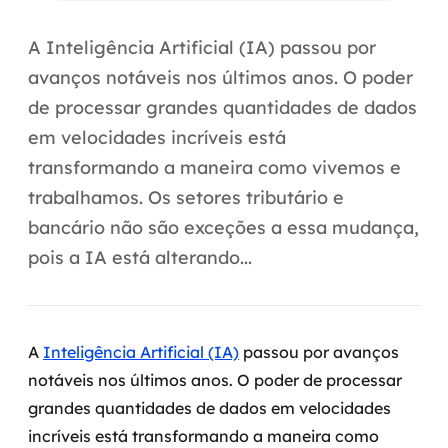
Automação inteligente
A Inteligência Artificial (IA) passou por
Integração de IA
avanços notáveis nos últimos anos. O poder
RPA e hiperautomação
de processar grandes quantidades de dados
em velocidades incríveis está
AI Day
transformando a maneira como vivemos e
Transformar dados em decisão
trabalhamos. Os setores tributário e
bancário não são exceções a essa mudança,
Data Analytics
pois a IA está alterando...
Engenharia de dados
Data Platforms
A
Inteligência Artificial (IA)
passou por avanços
Business Intelligence
notáveis nos últimos anos. O poder de processar
grandes quantidades de dados em velocidades
Data Lakes & Warehouses
incríveis está transformando a maneira como