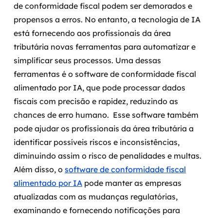
de conformidade fiscal podem ser demorados e
propensos a erros. No entanto, a tecnologia de IA
SRE / DevOps
está fornecendo aos profissionais da área
Monitoramento 24x7
tributária novas ferramentas para automatizar e
simplificar seus processos.
Uma dessas
Suporte a banco de dados
ferramentas é o software de conformidade fiscal
alimentado por IA, que pode processar dados
FinOps
fiscais com precisão e rapidez, reduzindo as
Billing Cloud
chances de erro humano.
Esse software também
pode ajudar os profissionais da área tributária a
Gestão de infraestrutura
identificar possíveis riscos e inconsistências,
diminuindo assim o risco de penalidades e multas.
Escalar com segurança
Além disso, o
software de conformidade fiscal
Pentest
alimentado por IA
pode manter as empresas
atualizadas com as mudanças regulatórias,
DevSecOps
examinando e fornecendo notificações para