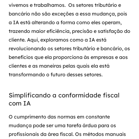
vivemos e trabalhamos.
Os setores tributário e
Governança de dados
bancário não são exceções a essa mudança, pois
Modernização de aplicações
a IA está alterando a forma como eles operam,
trazendo maior eficiência, precisão e satisfação do
Desenvolvimento web e mobile
cliente.
Aqui, exploramos como a IA está
revolucionando os setores tributário e bancário, os
Modernização tecnológica
benefícios que ela proporciona às empresas e aos
Arquitetura de soluções
clientes e as maneiras pelas quais ela está
transformando o futuro desses setores.
Migração para Cloud
Simplificando a conformidade fiscal
Transformação digital
com IA
UX / UI design
O cumprimento das normas em constante
Sustentar operações com eficiência
mudança pode ser uma tarefa árdua para os
profissionais da área fiscal. Os métodos manuais
Sustentação de aplicações