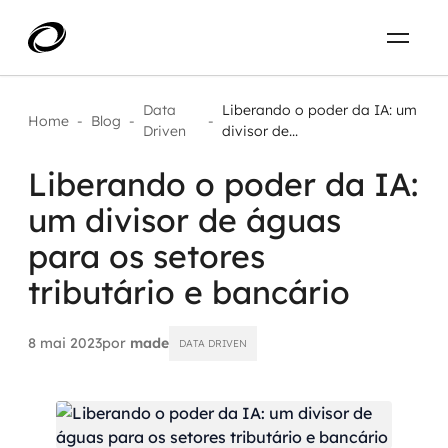
Sobre
PT-BR
Data
Liberando o poder da IA: um
Home
-
Blog
-
-
Driven
divisor de...
O que resolvemos
ENTRE EM CONTATO
Liberando o poder da IA:
um divisor de águas
Aplicar IA com impacto real
Projetos
para os setores
AI / Machine Learning
tributário e bancário
Carreira
IA Generativa
8 mai 2023
por
made
DATA DRIVEN
Agentes de IA
Aceleradores de IA