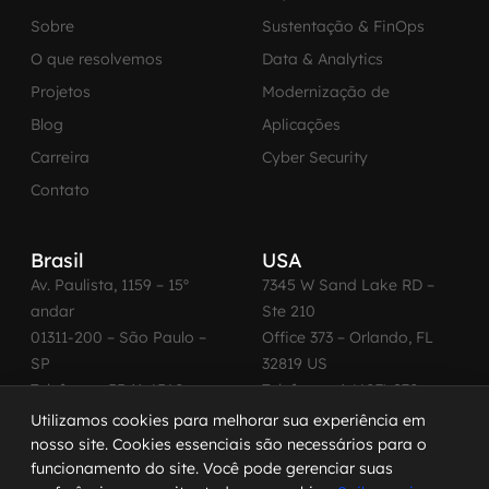
Sobre
Sustentação & FinOps
O que resolvemos
Data & Analytics
Projetos
Modernização de
Blog
Aplicações
Carreira
Cyber Security
Contato
Brasil
USA
Av. Paulista, 1159 – 15º
7345 W Sand Lake RD –
andar
Ste 210
01311-200 – São Paulo –
Office 373 – Orlando, FL
SP
32819 US
Telefone: +55 11 4560-
Telefone: +1 (407) 270-
2600
3065
Utilizamos cookies para melhorar sua experiência em
nosso site. Cookies essenciais são necessários para o
funcionamento do site. Você pode gerenciar suas