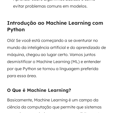
evitar problemas comuns em modelos.
SRE / DevOps
Introdução ao Machine Learning com
Monitoramento 24x7
Python
Suporte a banco de dados
Olá! Se você está começando a se aventurar no
FinOps
mundo da inteligência artificial e do aprendizado de
máquina, chegou ao lugar certo. Vamos juntos
Billing Cloud
desmistificar o Machine Learning (ML) e entender
por que Python se tornou a linguagem preferida
Gestão de infraestrutura
para essa área.
Escalar com segurança
O Que é Machine Learning?
Pentest
Basicamente, Machine Learning é um campo da
DevSecOps
ciência da computação que permite que sistemas