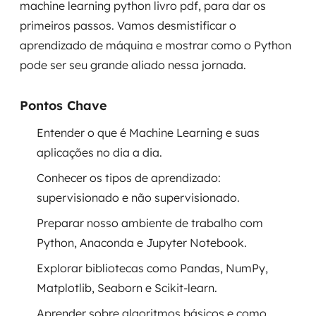
machine learning python livro pdf, para dar os
Governança de dados
primeiros passos. Vamos desmistificar o
aprendizado de máquina e mostrar como o Python
Modernização de aplicações
pode ser seu grande aliado nessa jornada.
Desenvolvimento web e mobile
Pontos Chave
Modernização tecnológica
Entender o que é Machine Learning e suas
Arquitetura de soluções
aplicações no dia a dia.
Conhecer os tipos de aprendizado:
Migração para Cloud
supervisionado e não supervisionado.
Transformação digital
Preparar nosso ambiente de trabalho com
Python, Anaconda e Jupyter Notebook.
UX / UI design
Explorar bibliotecas como Pandas, NumPy,
Sustentar operações com eficiência
Matplotlib, Seaborn e Scikit-learn.
Aprender sobre algoritmos básicos e como
Sustentação de aplicações