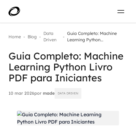
Sobre
PT-BR
Data
Guia Completo: Machine
Home
-
Blog
-
-
Driven
Learning Python...
O que resolvemos
ENTRE EM CONTATO
Guia Completo: Machine
Learning Python Livro
Aplicar IA com impacto real
Projetos
PDF para Iniciantes
AI / Machine Learning
Carreira
IA Generativa
10 mar 2026
por
made
DATA DRIVEN
Agentes de IA
Aceleradores de IA