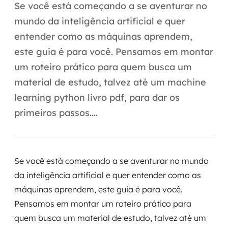
Automação inteligente
Se você está começando a se aventurar no
mundo da inteligência artificial e quer
Integração de IA
entender como as máquinas aprendem,
RPA e hiperautomação
este guia é para você. Pensamos em montar
um roteiro prático para quem busca um
AI Day
material de estudo, talvez até um machine
Transformar dados em decisão
learning python livro pdf, para dar os
primeiros passos....
Data Analytics
Engenharia de dados
Se você está começando a se aventurar no mundo
Data Platforms
da inteligência artificial e quer entender como as
máquinas aprendem, este guia é para você.
Business Intelligence
Pensamos em montar um roteiro prático para
Data Lakes & Warehouses
quem busca um material de estudo, talvez até um