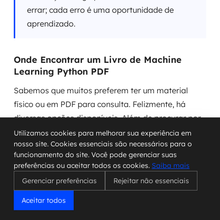
errar; cada erro é uma oportunidade de
aprendizado.
Onde Encontrar um Livro de Machine
Learning Python PDF
Sabemos que muitos preferem ter um material
físico ou em PDF para consulta. Felizmente, há
diversas opções disponíveis. Além de procurar por
"livro machine learning python pdf" em
Utilizamos cookies para melhorar sua experiência em
nosso site. Cookies essenciais são necessários para o
mecanismos de busca, podemos considerar:
funcionamento do site. Você pode gerenciar suas
preferências ou aceitar todos os cookies.
Saiba mais
Repositórios de Código:
Às vezes, autores
Gerenciar preferências
Rejeitar não essenciais
disponibilizam seus livros ou capítulos em
plataformas como GitHub.
Aceitar todos
Sites de Editoras:
Editoras especializadas em