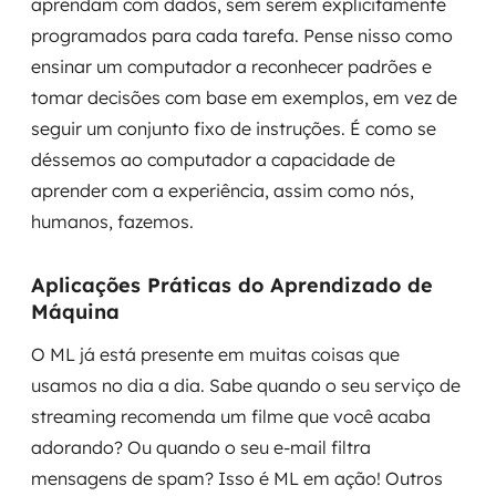
aprendam com dados, sem serem explicitamente
MSS
programados para cada tarefa. Pense nisso como
ensinar um computador a reconhecer padrões e
Consultoria de segurança
tomar decisões com base em exemplos, em vez de
Simulação de Phishing
seguir um conjunto fixo de instruções. É como se
déssemos ao computador a capacidade de
Segurança de aplicações e Cloud
aprender com a experiência, assim como nós,
humanos, fazemos.
Aplicações Práticas do Aprendizado de
Máquina
O ML já está presente em muitas coisas que
usamos no dia a dia. Sabe quando o seu serviço de
streaming recomenda um filme que você acaba
adorando? Ou quando o seu e-mail filtra
mensagens de spam? Isso é ML em ação! Outros