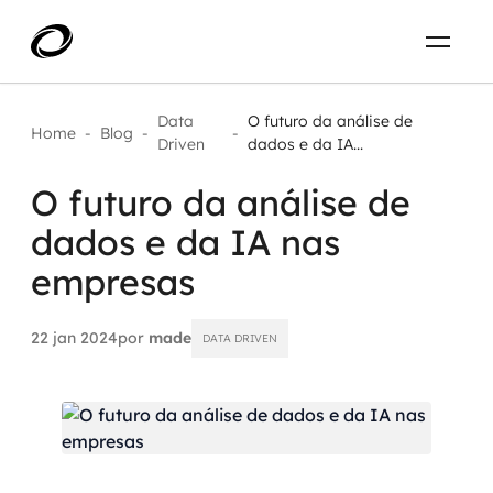
Sobre
PT-BR
Data
O futuro da análise de
Home
-
Blog
-
-
Driven
dados e da IA...
O que resolvemos
ENTRE EM CONTATO
O futuro da análise de
dados e da IA nas
Aplicar IA com impacto real
Projetos
empresas
AI / Machine Learning
Carreira
IA Generativa
22 jan 2024
por
made
DATA DRIVEN
Agentes de IA
Aceleradores de IA