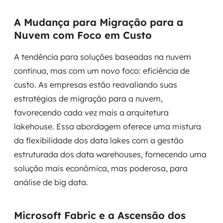
A Mudança para Migração para a
SRE / DevOps
Nuvem com Foco em Custo
Monitoramento 24x7
A tendência para soluções baseadas na nuvem
Suporte a banco de dados
continua, mas com um novo foco: eficiência de
custo. As empresas estão reavaliando suas
FinOps
estratégias de migração para a nuvem,
favorecendo cada vez mais a arquitetura
Billing Cloud
lakehouse. Essa abordagem oferece uma mistura
Gestão de infraestrutura
da flexibilidade dos data lakes com a gestão
estruturada dos data warehouses, fornecendo uma
Escalar com segurança
solução mais econômica, mas poderosa, para
análise de big data.
Pentest
DevSecOps
Microsoft Fabric e a Ascensão dos