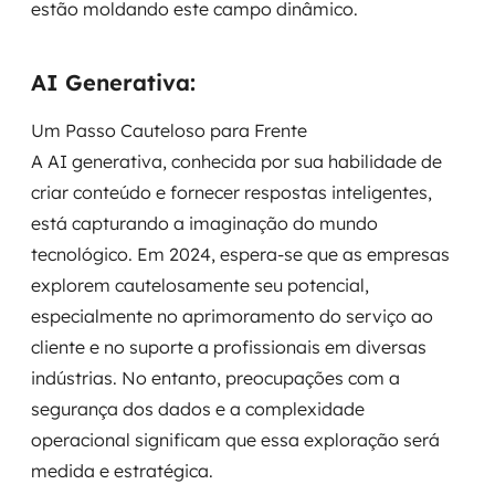
estão moldando este campo dinâmico.
Governança de dados
Modernização de aplicações
AI Generativa:
Desenvolvimento web e mobile
Um Passo Cauteloso para Frente
A AI generativa, conhecida por sua habilidade de
Modernização tecnológica
criar conteúdo e fornecer respostas inteligentes,
está capturando a imaginação do mundo
Arquitetura de soluções
tecnológico. Em 2024, espera-se que as empresas
Migração para Cloud
explorem cautelosamente seu potencial,
especialmente no aprimoramento do serviço ao
Transformação digital
cliente e no suporte a profissionais em diversas
indústrias. No entanto, preocupações com a
UX / UI design
segurança dos dados e a complexidade
operacional significam que essa exploração será
Sustentar operações com eficiência
medida e estratégica.
Sustentação de aplicações