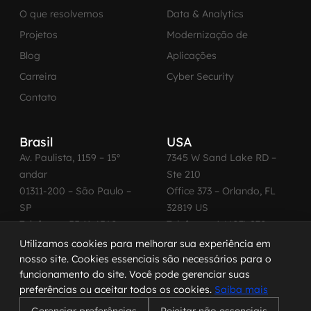
O que resolvemos
Data & Analytics
Projetos
Modernização de
Blog
Aplicações
Carreira
Cyber Security
Contato
Brasil
USA
Av. Paulista, 1159 – 15º
7345 W Sand Lake RD –
andar
Ste 210
01311-200 – São Paulo –
Office 373 – Orlando, FL
SP
32819 US
Telefone: +55 11 4560-
Telefone: +1 (407) 270-
2600
3065
Utilizamos cookies para melhorar sua experiência em
nosso site. Cookies essenciais são necessários para o
funcionamento do site. Você pode gerenciar suas
preferências ou aceitar todos os cookies.
Saiba mais
© 2026 MadeinWeb. Todos os direitos reservados.