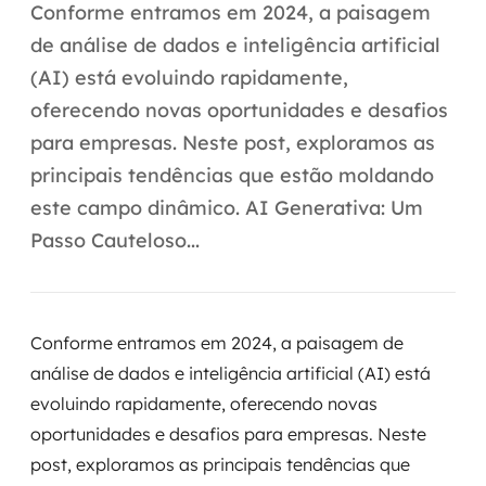
Automação inteligente
Conforme entramos em 2024, a paisagem
de análise de dados e inteligência artificial
Integração de IA
(AI) está evoluindo rapidamente,
RPA e hiperautomação
oferecendo novas oportunidades e desafios
para empresas. Neste post, exploramos as
AI Day
principais tendências que estão moldando
Transformar dados em decisão
este campo dinâmico. AI Generativa: Um
Passo Cauteloso...
Data Analytics
Engenharia de dados
Conforme entramos em 2024, a paisagem de
Data Platforms
análise de dados e inteligência artificial (AI) está
evoluindo rapidamente, oferecendo novas
Business Intelligence
oportunidades e desafios para empresas. Neste
Data Lakes & Warehouses
post, exploramos as principais tendências que