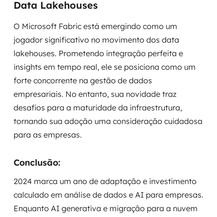
Data Lakehouses
MSS
O Microsoft Fabric está emergindo como um
Consultoria de segurança
jogador significativo no movimento dos data
lakehouses. Prometendo integração perfeita e
Simulação de Phishing
insights em tempo real, ele se posiciona como um
Segurança de aplicações e Cloud
forte concorrente na gestão de dados
empresariais. No entanto, sua novidade traz
desafios para a maturidade da infraestrutura,
tornando sua adoção uma consideração cuidadosa
para as empresas.
Conclusão:
2024 marca um ano de adaptação e investimento
calculado em análise de dados e AI para empresas.
Enquanto AI generativa e migração para a nuvem