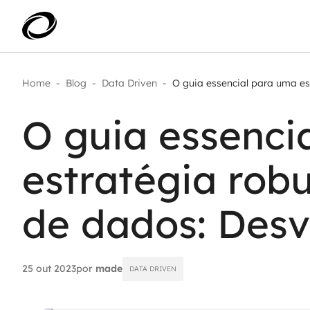
Home
-
Blog
-
Data Driven
-
O guia essencial para uma est
Aplicar IA com impacto real
AI 
Transformar dados em decisão
O guia essenci
IA 
Modernização de aplicações
Sustentar operações com
Age
eficiência
estratégia rob
Ace
Escalar com segurança
de dados: Des
25 out 2023
por
made
DATA DRIVEN