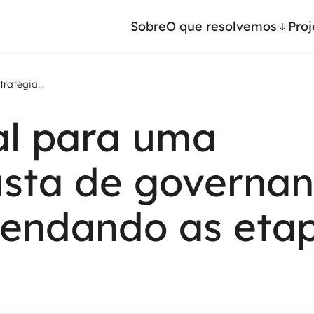
Sobre
O que resolvemos
Proj
ratégia...
/ Machine Learning
Automação inteligente
al para uma
Generativa
Integração de IA
ntes de IA
RPA e hiperautomação
usta de governa
leradores de IA
AI Day
vendando as eta