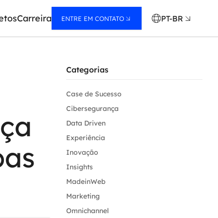
etos
Carreira
PT-BR
ENTRE EM CONTATO
Categorias
Case de Sucesso
Cibersegurança
nça
Data Driven
Experiência
pas
Inovação
Insights
MadeinWeb
Marketing
Omnichannel