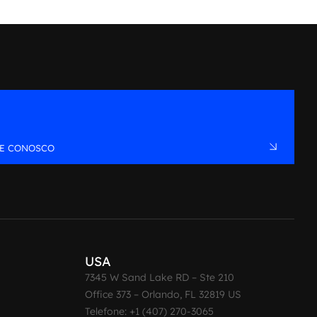
LE CONOSCO
USA
7345 W Sand Lake RD – Ste 210
Office 373 – Orlando, FL 32819 US
Telefone: +1 (407) 270-3065