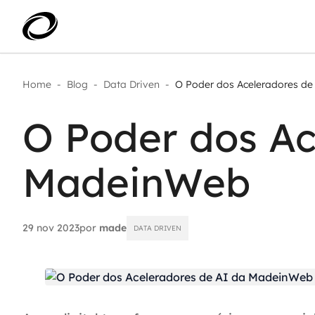
Home
-
Blog
-
Data Driven
-
O Poder dos Aceleradores de A
Aplicar IA com impacto real
AI 
Transformar dados em decisão
O Poder dos Ac
IA 
Modernização de aplicações
Sustentar operações com
Age
eficiência
MadeinWeb
Ace
Escalar com segurança
29 nov 2023
por
made
DATA DRIVEN