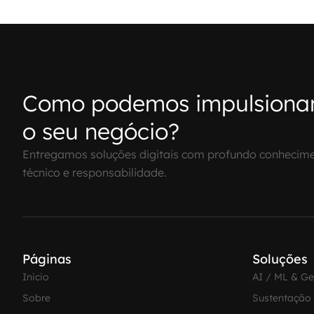
Como podemos impulsiona
o seu negócio?
Entregamos soluções digitais com profundo conhecim
técnico e responsabilidade.
Páginas
Soluções
Inicio
AI / ML & G
Sobre
Sustentação