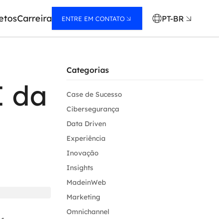
etos
Carreira
PT-BR
ENTRE EM CONTATO
Categorias
I da
Case de Sucesso
Cibersegurança
Data Driven
Experiência
Inovação
Insights
MadeinWeb
Marketing
Omnichannel