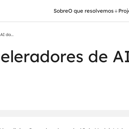
Sobre
O que resolvemos
Proj
I da...
/ Machine Learning
Automação inteligente
eleradores de A
Generativa
Integração de IA
ntes de IA
RPA e hiperautomação
leradores de IA
AI Day