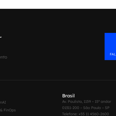
r
FA
ento
Brasil
Av. Paulista, 1159 – 15º andar
enAI
01311-200 – São Paulo – SP
 & FinOps
Telefone: +55 11 4560-2600