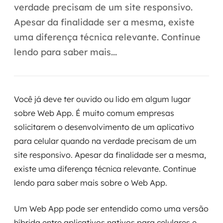
Automação inteligente
verdade precisam de um site responsivo.
Apesar da finalidade ser a mesma, existe
Integração de IA
uma diferença técnica relevante. Continue
RPA e hiperautomação
lendo para saber mais...
AI Day
Transformar dados em decisão
Você já deve ter ouvido ou lido em algum lugar
sobre Web App. É muito comum empresas
Data Analytics
solicitarem o desenvolvimento de um aplicativo
Engenharia de dados
para celular quando na verdade precisam de um
site responsivo. Apesar da finalidade ser a mesma,
Data Platforms
existe uma diferença técnica relevante. Continue
lendo para saber mais sobre o Web App.
Business Intelligence
Um Web App pode ser entendido como uma versão
Data Lakes & Warehouses
híbrida entre aplicativos nativos para celulares e