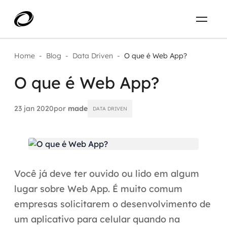
Sobre
PT-BR
Home
-
Blog
-
Data Driven
-
O que é Web App?
O que é Web App?
O que resolvemos
ENTRE EM CONTATO
Aplicar IA com impacto real
23 jan 2020
por
made
DATA DRIVEN
Projetos
AI / Machine Learning
Carreira
IA Generativa
Você já deve ter ouvido ou lido em algum
Agentes de IA
lugar sobre Web App. É muito comum
empresas solicitarem o desenvolvimento de
Aceleradores de IA
um aplicativo para celular quando na