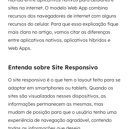
Governança de dados
sites na internet. O modelo Web App combina
recursos dos navegadores de internet com alguns
Modernização de aplicações
recursos do celular. Para que essa explicação fique
mais clara no artigo, vamos citar as diferenças
Desenvolvimento web e mobile
entre aplicativos nativos, aplicativos híbridos e
Modernização tecnológica
Web Apps.
Arquitetura de soluções
Entenda sobre Site Responsivo
Migração para Cloud
O site responsivo é o que tem o layout feito para se
Transformação digital
adaptar em smartphones ou tablets. Quando os
sites são visualizados nesses dispositivos, as
UX / UI design
informações permanecem as mesmas, mas
mudam de posição para que o usuário tenha uma
Sustentar operações com eficiência
experiência de navegação agradável, contendo
todas as informações que deseja.
Sustentação de aplicações