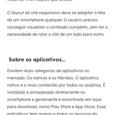
SRE / DevOps
O layout do site responsivo deve se adaptar à tela
de um smartphone qualquer. O usuário precisa
Monitoramento 24x7
conseguir visualizar o conteúdo completo, sem ter a
necessidade de rolar o site de um lado para outro.
Suporte a banco de dados
FinOps
Sobre os aplicativos...
Billing Cloud
Existem duas categorias de aplicativos no
Gestão de infraestrutura
mercado: Os nativos e os híbridos. O aplicativo
Escalar com segurança
nativo é o mais conhecido por todos os usuários. É
instalado e armazenado diretamente no
Pentest
smartphone e geralmente é encontrado em lojas
para download, como Play Store e App Store. Esse
DevSecOps
aplicativos tem acesso a todos os recursos do