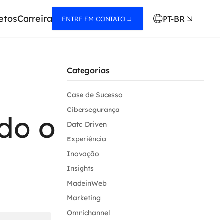
etos
Carreira
PT-BR
ENTRE EM CONTATO
Categorias
Case de Sucesso
Cibersegurança
do o
Data Driven
Experiência
Inovação
Insights
MadeinWeb
Marketing
Omnichannel