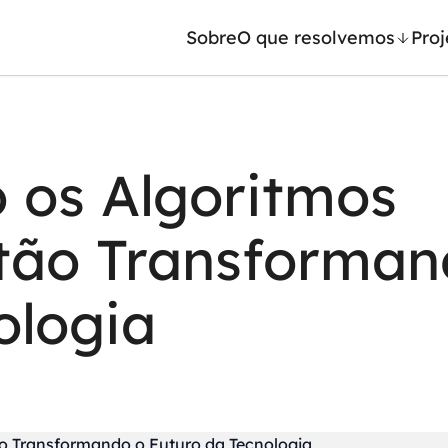
Sobre
O que resolvemos
Proj
/ Machine Learning
Automação inteligente
 os Algoritmos
Generativa
Integração de IA
ntes de IA
RPA e hiperautomação
stão Transforman
leradores de IA
AI Day
ologia