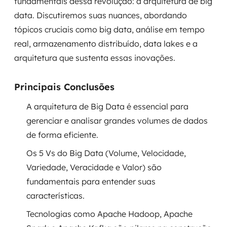
fundamentais dessa revolução: a arquitetura de big
Governança de dados
data. Discutiremos suas nuances, abordando
tópicos cruciais como big data, análise em tempo
Modernização de aplicações
real, armazenamento distribuído, data lakes e a
arquitetura que sustenta essas inovações.
Desenvolvimento web e mobile
Modernização tecnológica
Principais Conclusões
A arquitetura de Big Data é essencial para
Arquitetura de soluções
gerenciar e analisar grandes volumes de dados
Migração para Cloud
de forma eficiente.
Os 5 Vs do Big Data (Volume, Velocidade,
Transformação digital
Variedade, Veracidade e Valor) são
UX / UI design
fundamentais para entender suas
características.
Sustentar operações com eficiência
Tecnologias como Apache Hadoop, Apache
Sustentação de aplicações