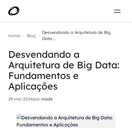
Sobre
PT-BR
Desvendando a Arquitetura de Big
Home
-
Blog
-
Data:...
O que resolvemos
ENTRE EM CONTATO
Desvendando a
Arquitetura de Big Data:
Aplicar IA com impacto real
Projetos
Fundamentos e
AI / Machine Learning
Aplicações
Carreira
IA Generativa
29 mai 2024
por
made
Agentes de IA
Aceleradores de IA