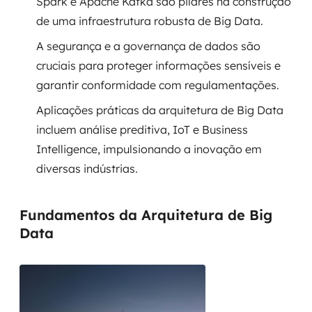
Spark e Apache Kafka são pilares na construção
de uma infraestrutura robusta de Big Data.
SRE / DevOps
A segurança e a governança de dados são
Monitoramento 24x7
cruciais para proteger informações sensíveis e
garantir conformidade com regulamentações.
Suporte a banco de dados
Aplicações práticas da arquitetura de Big Data
FinOps
incluem análise preditiva, IoT e Business
Intelligence, impulsionando a inovação em
Billing Cloud
diversas indústrias.
Gestão de infraestrutura
Fundamentos da Arquitetura de Big
Escalar com segurança
Data
Pentest
DevSecOps