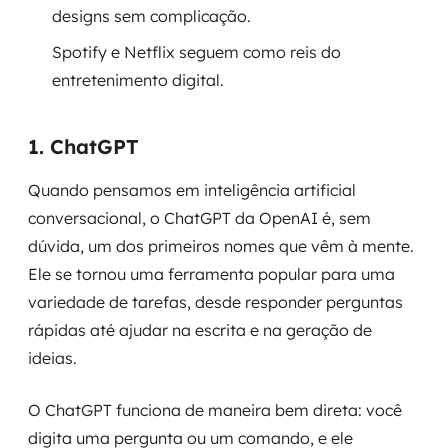
designs sem complicação.
SRE / DevOps
Spotify e Netflix seguem como reis do
entretenimento digital.
Monitoramento 24x7
Suporte a banco de dados
1. ChatGPT
FinOps
Quando pensamos em inteligência artificial
conversacional, o ChatGPT da OpenAI é, sem
Billing Cloud
dúvida, um dos primeiros nomes que vêm à mente.
Ele se tornou uma ferramenta popular para uma
Gestão de infraestrutura
variedade de tarefas, desde responder perguntas
Escalar com segurança
rápidas até ajudar na escrita e na geração de
ideias.
Pentest
O ChatGPT funciona de maneira bem direta: você
DevSecOps
digita uma pergunta ou um comando, e ele