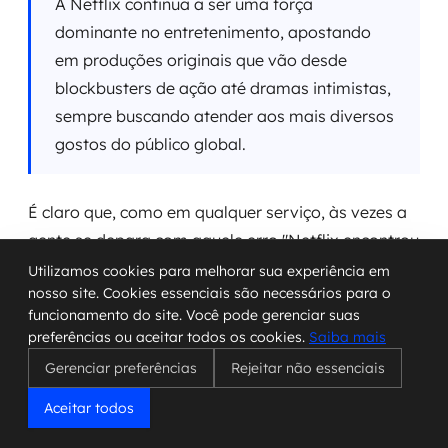
A Netflix continua a ser uma força
dominante no entretenimento, apostando
em produções originais que vão desde
blockbusters de ação até dramas intimistas,
sempre buscando atender aos mais diversos
gostos do público global.
É claro que, como em qualquer serviço, às vezes a
gente se depara com aquele erro "Netflix encontrou
um erro", mas geralmente é algo que se resolve
Utilizamos cookies para melhorar sua experiência em
nosso site. Cookies essenciais são necessários para o
rápido. O importante é que a experiência geral de
funcionamento do site. Você pode gerenciar suas
assistir aos nossos conteúdos favoritos, ou
preferências ou aceitar todos os cookies.
Saiba mais
descobrir novas paixões, continua sendo muito
Gerenciar preferências
Rejeitar não essenciais
boa. Eles também facilitam bastante na hora de
assinar, seja pelo celular, computador ou TV, o que
Aceitar todos
é um ponto positivo para quem não quer