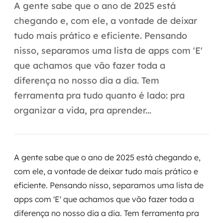
Automação inteligente
A gente sabe que o ano de 2025 está
chegando e, com ele, a vontade de deixar
Integração de IA
tudo mais prático e eficiente. Pensando
RPA e hiperautomação
nisso, separamos uma lista de apps com 'E'
que achamos que vão fazer toda a
AI Day
diferença no nosso dia a dia. Tem
Transformar dados em decisão
ferramenta pra tudo quanto é lado: pra
organizar a vida, pra aprender...
Data Analytics
Engenharia de dados
A gente sabe que o ano de 2025 está chegando e,
Data Platforms
com ele, a vontade de deixar tudo mais prático e
eficiente. Pensando nisso, separamos uma lista de
Business Intelligence
apps com 'E' que achamos que vão fazer toda a
Data Lakes & Warehouses
diferença no nosso dia a dia. Tem ferramenta pra