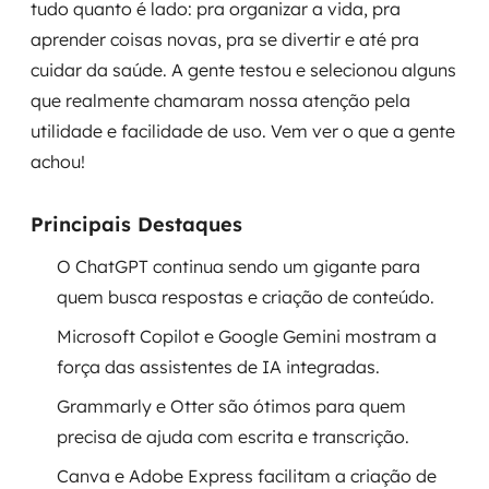
tudo quanto é lado: pra organizar a vida, pra
Governança de dados
aprender coisas novas, pra se divertir e até pra
cuidar da saúde. A gente testou e selecionou alguns
Modernização de aplicações
que realmente chamaram nossa atenção pela
Desenvolvimento web e mobile
utilidade e facilidade de uso. Vem ver o que a gente
achou!
Modernização tecnológica
Principais Destaques
Arquitetura de soluções
O ChatGPT continua sendo um gigante para
Migração para Cloud
quem busca respostas e criação de conteúdo.
Transformação digital
Microsoft Copilot e Google Gemini mostram a
força das assistentes de IA integradas.
UX / UI design
Grammarly e Otter são ótimos para quem
Sustentar operações com eficiência
precisa de ajuda com escrita e transcrição.
Canva e Adobe Express facilitam a criação de
Sustentação de aplicações