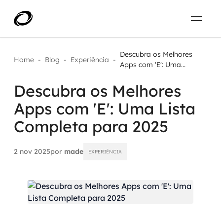
Sobre
PT-BR
Descubra os Melhores
Home
-
Blog
-
Experiência
-
Apps com 'E': Uma...
O que resolvemos
ENTRE EM CONTATO
Descubra os Melhores
Apps com 'E': Uma Lista
Aplicar IA com impacto real
Projetos
Completa para 2025
AI / Machine Learning
Carreira
IA Generativa
2 nov 2025
por
made
EXPERIÊNCIA
Agentes de IA
Aceleradores de IA