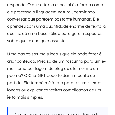
responde. O que o torna especial é a forma como
MSS
ele processa a linguagem natural, permitindo
Consultoria de segurança
conversas que parecem bastante humanas. Ele
aprendeu com uma quantidade enorme de texto, o
Simulação de Phishing
que lhe dá uma base sólida para gerar respostas
sobre quase qualquer assunto.
Segurança de aplicações e Cloud
Uma das coisas mais legais que ele pode fazer é
criar conteúdo. Precisa de um rascunho para um e-
mail, uma postagem de blog ou até mesmo um
poema? O ChatGPT pode te dar um ponto de
partida. Ele também é ótimo para resumir textos
longos ou explicar conceitos complicados de um
jeito mais simples.
A capacidade de processar e gerar texto de