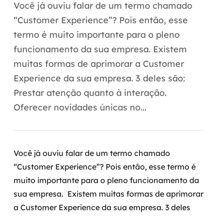
Automação inteligente
Você já ouviu falar de um termo chamado
“Customer Experience”? Pois então, esse
Integração de IA
termo é muito importante para o pleno
RPA e hiperautomação
funcionamento da sua empresa. Existem
muitas formas de aprimorar a Customer
AI Day
Experience da sua empresa. 3 deles são:
Transformar dados em decisão
Prestar atenção quanto à interação.
Oferecer novidades únicas no...
Data Analytics
Engenharia de dados
Você já ouviu falar de um termo chamado
Data Platforms
“Customer Experience”? Pois então, esse termo é
muito importante para o pleno funcionamento da
Business Intelligence
sua empresa.
Existem muitas formas de aprimorar
Data Lakes & Warehouses
a Customer Experience da sua empresa. 3 deles