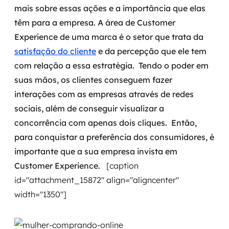
mais
sobre essas ações e a importância que elas
têm para a empresa.
A área de Customer
SRE / DevOps
Experience de uma marca é o setor que
trata da
Monitoramento 24x7
satisfação do cliente
e da percepção que ele tem
com relação a essa estratégia.
Tendo o poder em
Suporte a banco de dados
suas mãos, os clientes conseguem fazer
interações com as empresas através de redes
FinOps
sociais, além de conseguir visualizar a
Billing Cloud
concorrência com apenas dois cliques.
Então,
para conquistar a preferência dos consumidores, é
Gestão de infraestrutura
importante que a sua empresa invista em
Customer Experience.
[caption
Escalar com segurança
id="attachment_15872" align="aligncenter"
Pentest
width="1350"]
DevSecOps