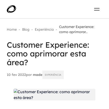
Sobre
PT-BR
Customer Experience:
Home
-
Blog
-
Experiência
-
como aprimorar...
O que resolvemos
ENTRE EM CONTATO
Customer Experience:
como aprimorar esta
Aplicar IA com impacto real
Projetos
área?
AI / Machine Learning
Carreira
IA Generativa
10 fev 2022
por
made
EXPERIÊNCIA
Agentes de IA
Aceleradores de IA