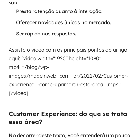
são:
Governança de dados
Prestar atenção quanto à interação.
Modernização de aplicações
Oferecer novidades únicas no mercado.
Ser rápido nas respostas.
Desenvolvimento web e mobile
Assista o vídeo com os principais pontos do artigo
Modernização tecnológica
aqui: [video width="1920" height="1080"
Arquitetura de soluções
mp4="/blog/wp-
images/madeinweb_com_br/2022/02/Customer-
Migração para Cloud
experience_-como-aprimorar-esta-area_.mp4"]
[/video]
Transformação digital
UX / UI design
Customer Experience: do que se trata
essa área?
Sustentar operações com eficiência
No decorrer deste texto, você entenderá um pouco
Sustentação de aplicações