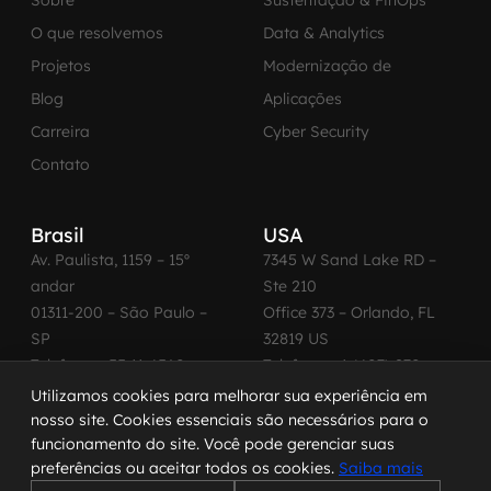
Sobre
Sustentação & FinOps
O que resolvemos
Data & Analytics
Projetos
Modernização de
Blog
Aplicações
Carreira
Cyber Security
Contato
Brasil
USA
Av. Paulista, 1159 – 15º
7345 W Sand Lake RD –
andar
Ste 210
01311-200 – São Paulo –
Office 373 – Orlando, FL
SP
32819 US
Telefone: +55 11 4560-
Telefone: +1 (407) 270-
2600
3065
Utilizamos cookies para melhorar sua experiência em
nosso site. Cookies essenciais são necessários para o
funcionamento do site. Você pode gerenciar suas
preferências ou aceitar todos os cookies.
Saiba mais
© 2026 MadeinWeb. Todos os direitos reservados.