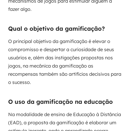
mecanismos de jogos para estimular alguém a
Governança de dados
fazer algo.
Modernização de aplicações
Qual o objetivo da gamificação?
Desenvolvimento web e mobile
O principal objetivo da gamificação é elevar o
Modernização tecnológica
compromisso e despertar a curiosidade de seus
usuários e, além das instigações propostas nos
Arquitetura de soluções
jogos, na mecânica da gamificação as
recompensas também são artifícios decisivos para
Migração para Cloud
o sucesso.
Transformação digital
O uso da gamificação na educação
UX / UI design
Na modalidade de ensino de Educação à Distância
Sustentar operações com eficiência
(EAD), a proposta da gamificação é elaborar um
Sustentação de aplicações
estímulo inerente, onde o aprendizado ocorre