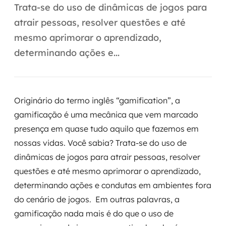
Automação inteligente
Trata-se do uso de dinâmicas de jogos para
atrair pessoas, resolver questões e até
Integração de IA
mesmo aprimorar o aprendizado,
RPA e hiperautomação
determinando ações e...
AI Day
Transformar dados em decisão
Originário do termo inglês “gamification”, a
gamificação é uma mecânica que vem marcado
Data Analytics
presença em quase tudo aquilo que fazemos em
Engenharia de dados
nossas vidas. Você sabia? Trata-se do uso de
dinâmicas de jogos para atrair pessoas, resolver
Data Platforms
questões e até mesmo aprimorar o aprendizado,
determinando ações e condutas em ambientes fora
Business Intelligence
do cenário de jogos. Em outras palavras, a
gamificação nada mais é do que o uso de
Data Lakes & Warehouses