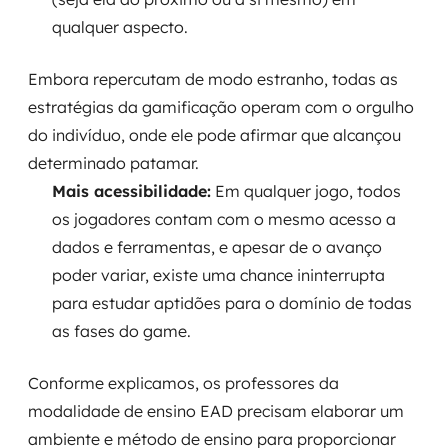
MSS
qualquer aspecto.
Consultoria de segurança
Embora repercutam de modo estranho, todas as
estratégias da gamificação operam com o orgulho
Simulação de Phishing
do indivíduo, onde ele pode afirmar que alcançou
Segurança de aplicações e Cloud
determinado patamar.
Mais acessibilidade:
Em qualquer jogo, todos
os jogadores contam com o mesmo acesso a
dados e ferramentas, e apesar de o avanço
poder variar, existe uma chance ininterrupta
para estudar aptidões para o domínio de todas
as fases do game.
Conforme explicamos, os professores da
modalidade de ensino EAD precisam elaborar um
ambiente e método de ensino para proporcionar