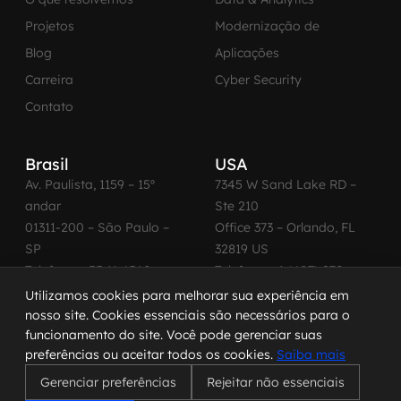
Projetos
Modernização de
Blog
Aplicações
Carreira
Cyber Security
Contato
Brasil
USA
Av. Paulista, 1159 – 15º
7345 W Sand Lake RD –
andar
Ste 210
01311-200 – São Paulo –
Office 373 – Orlando, FL
SP
32819 US
Telefone: +55 11 4560-
Telefone: +1 (407) 270-
2600
3065
Utilizamos cookies para melhorar sua experiência em
nosso site. Cookies essenciais são necessários para o
funcionamento do site. Você pode gerenciar suas
preferências ou aceitar todos os cookies.
Saiba mais
© 2026 MadeinWeb. Todos os direitos reservados.
Gerenciar preferências
Rejeitar não essenciais
Termo de Uso
|
Política de Privacidade
|