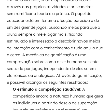
através das próprias atividades e brincadeiras,
SRE / DevOps
sem ramificar a teoria e a prática. O papel do
educador está em ter uma atuação parecida a de
Monitoramento 24x7
um designer de jogos, buscando meios para que o
Suporte a banco de dados
aluno sempre almeje jogar mais, ficando
estimulado e interessado a descobrir novos meios
FinOps
de interação com o conhecimento e tudo aquilo que
o cerca. A mecânica de gamificação é uma
Billing Cloud
comprovação sobre como o ser humano se sente
seduzido por jogos, independente de eles serem
Gestão de infraestrutura
eletrônicos ou analógicos. Através da gamificação,
Escalar com segurança
é possível alcançar os seguintes resultados:
O estímulo à competição saudável:
A
Pentest
competição encara a natureza humana que gera
os indivíduos a partir do desejo de superação
DevSecOps
(seja ela ao próximo ou a si mesmo) em