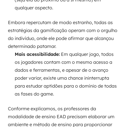
MSS
qualquer aspecto.
Consultoria de segurança
Embora repercutam de modo estranho, todas as
estratégias da gamificação operam com o orgulho
Simulação de Phishing
do indivíduo, onde ele pode afirmar que alcançou
Segurança de aplicações e Cloud
determinado patamar.
Mais acessibilidade:
Em qualquer jogo, todos
os jogadores contam com o mesmo acesso a
dados e ferramentas, e apesar de o avanço
poder variar, existe uma chance ininterrupta
para estudar aptidões para o domínio de todas
as fases do game.
Conforme explicamos, os professores da
modalidade de ensino EAD precisam elaborar um
ambiente e método de ensino para proporcionar