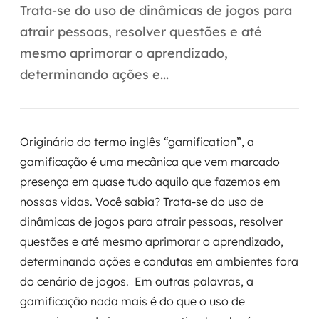
Automação inteligente
Trata-se do uso de dinâmicas de jogos para
atrair pessoas, resolver questões e até
Integração de IA
mesmo aprimorar o aprendizado,
RPA e hiperautomação
determinando ações e...
AI Day
Transformar dados em decisão
Originário do termo inglês “gamification”, a
gamificação é uma mecânica que vem marcado
Data Analytics
presença em quase tudo aquilo que fazemos em
Engenharia de dados
nossas vidas. Você sabia? Trata-se do uso de
dinâmicas de jogos para atrair pessoas, resolver
Data Platforms
questões e até mesmo aprimorar o aprendizado,
determinando ações e condutas em ambientes fora
Business Intelligence
do cenário de jogos. Em outras palavras, a
gamificação nada mais é do que o uso de
Data Lakes & Warehouses