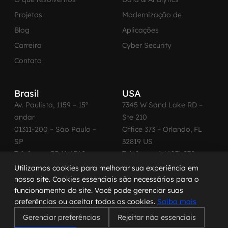
Projetos
Modernização de
Blog
Aplicações
Carreira
Cyber Security
Contato
Brasil
USA
Av. Paulista, 1159 – 15º
7345 W Sand Lake RD –
andar
Ste 210
01311-200 – São Paulo –
Office 373 – Orlando, FL
SP
32819 US
Telefone: +55 11 4560-
Telefone: +1 (407) 270-
2600
3065
Utilizamos cookies para melhorar sua experiência em
nosso site. Cookies essenciais são necessários para o
funcionamento do site. Você pode gerenciar suas
preferências ou aceitar todos os cookies.
Saiba mais
© 2026 MadeinWeb. Todos os direitos reservados.
Gerenciar preferências
Rejeitar não essenciais
Termo de Uso
|
Política de Privacidade
|