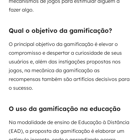
mecanismos de jogos para estimular alguém a
Governança de dados
fazer algo.
Modernização de aplicações
Qual o objetivo da gamificação?
Desenvolvimento web e mobile
O principal objetivo da gamificação é elevar o
Modernização tecnológica
compromisso e despertar a curiosidade de seus
usuários e, além das instigações propostas nos
Arquitetura de soluções
jogos, na mecânica da gamificação as
recompensas também são artifícios decisivos para
Migração para Cloud
o sucesso.
Transformação digital
O uso da gamificação na educação
UX / UI design
Na modalidade de ensino de Educação à Distância
Sustentar operações com eficiência
(EAD), a proposta da gamificação é elaborar um
Sustentação de aplicações
estímulo inerente, onde o aprendizado ocorre