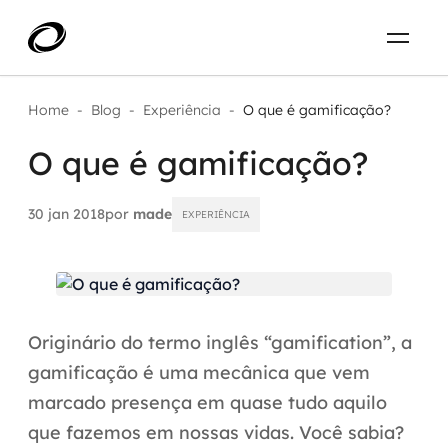
Sobre
PT-BR
Home
-
Blog
-
Experiência
-
O que é gamificação?
O que é gamificação?
O que resolvemos
ENTRE EM CONTATO
Aplicar IA com impacto real
30 jan 2018
por
made
EXPERIÊNCIA
Projetos
AI / Machine Learning
Carreira
IA Generativa
Originário do termo inglês “gamification”, a
Agentes de IA
gamificação é uma mecânica que vem
marcado presença em quase tudo aquilo
Aceleradores de IA
que fazemos em nossas vidas. Você sabia?