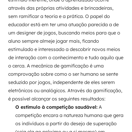
através das próprias atividades e brincadeiras,
SRE / DevOps
sem ramificar a teoria e a prática. O papel do
educador está em ter uma atuação parecida a de
Monitoramento 24x7
um designer de jogos, buscando meios para que o
Suporte a banco de dados
aluno sempre almeje jogar mais, ficando
estimulado e interessado a descobrir novos meios
FinOps
de interação com o conhecimento e tudo aquilo que
o cerca. A mecânica de gamificação é uma
Billing Cloud
comprovação sobre como o ser humano se sente
seduzido por jogos, independente de eles serem
Gestão de infraestrutura
eletrônicos ou analógicos. Através da gamificação,
Escalar com segurança
é possível alcançar os seguintes resultados:
O estímulo à competição saudável:
A
Pentest
competição encara a natureza humana que gera
os indivíduos a partir do desejo de superação
DevSecOps
(seja ela ao próximo ou a si mesmo) em