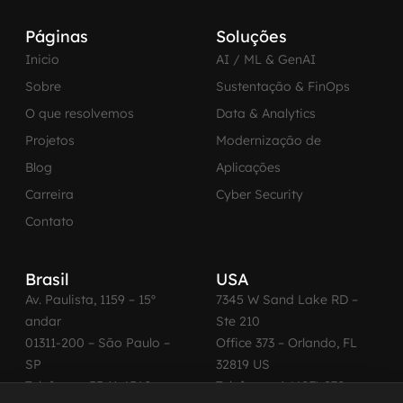
Páginas
Soluções
Inicio
AI / ML & GenAI
Sobre
Sustentação & FinOps
O que resolvemos
Data & Analytics
Projetos
Modernização de
Blog
Aplicações
Carreira
Cyber Security
Contato
Brasil
USA
Av. Paulista, 1159 – 15º
7345 W Sand Lake RD –
andar
Ste 210
01311-200 – São Paulo –
Office 373 – Orlando, FL
SP
32819 US
Telefone: +55 11 4560-
Telefone: +1 (407) 270-