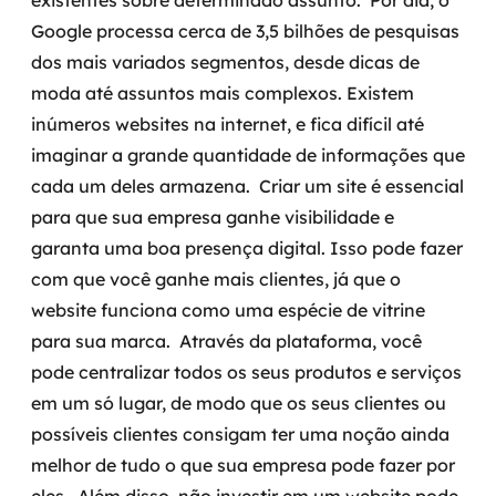
existentes sobre determinado assunto.
Por dia, o
Google processa cerca de 3,5 bilhões de pesquisas
SRE / DevOps
dos mais variados segmentos, desde dicas de
moda até assuntos mais complexos. Existem
Monitoramento 24x7
inúmeros websites na internet, e fica difícil até
Suporte a banco de dados
imaginar a grande quantidade de informações que
cada um deles armazena.
Criar um site é essencial
FinOps
para que sua empresa ganhe visibilidade e
garanta uma boa presença digital. Isso pode fazer
Billing Cloud
com que você ganhe mais clientes, já que o
Gestão de infraestrutura
website funciona como uma espécie de vitrine
para sua marca.
Através da plataforma, você
Escalar com segurança
pode centralizar todos os seus produtos e serviços
em um só lugar, de modo que os seus clientes ou
Pentest
possíveis clientes consigam ter uma noção ainda
melhor de tudo o que sua empresa pode fazer por
DevSecOps