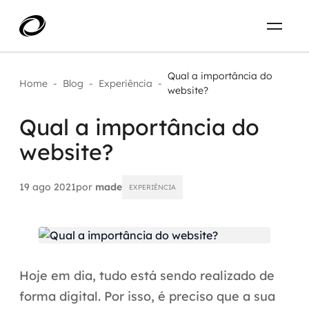
Sobre
PT-BR
Qual a importância do
Home
-
Blog
-
Experiência
-
website?
O que resolvemos
ENTRE EM CONTATO
Qual a importância do
website?
Aplicar IA com impacto real
Projetos
AI / Machine Learning
19 ago 2021
por
made
EXPERIÊNCIA
Carreira
IA Generativa
Agentes de IA
Hoje em dia, tudo está sendo realizado de
Aceleradores de IA
forma digital. Por isso, é preciso que a sua