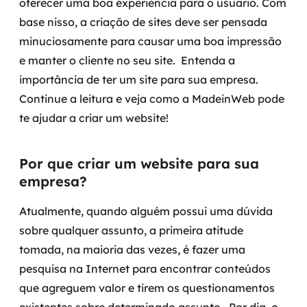
oferecer uma boa experiência para o usuário. Com
Governança de dados
base nisso, a criação de sites deve ser pensada
minuciosamente para causar uma boa impressão
Modernização de aplicações
e manter o cliente no seu site.
Entenda a
importância de ter um site para sua empresa.
Desenvolvimento web e mobile
Continue a leitura e veja como a MadeinWeb pode
Modernização tecnológica
te ajudar a criar um website!
Arquitetura de soluções
Por que criar um website para sua
Migração para Cloud
empresa?
Transformação digital
Atualmente, quando alguém possui uma dúvida
sobre qualquer assunto, a primeira atitude
UX / UI design
tomada, na maioria das vezes, é fazer uma
pesquisa na Internet para encontrar conteúdos
Sustentar operações com eficiência
que agreguem valor e tirem os questionamentos
Sustentação de aplicações