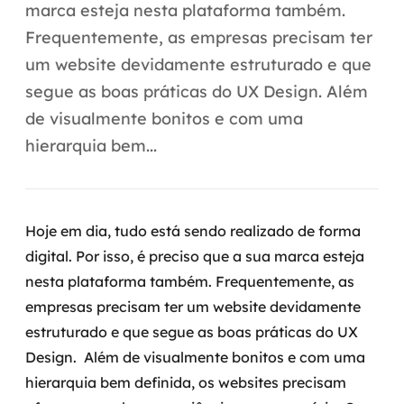
Automação inteligente
marca esteja nesta plataforma também.
Frequentemente, as empresas precisam ter
Integração de IA
um website devidamente estruturado e que
RPA e hiperautomação
segue as boas práticas do UX Design. Além
de visualmente bonitos e com uma
AI Day
hierarquia bem...
Transformar dados em decisão
Data Analytics
Hoje em dia, tudo está sendo realizado de forma
Engenharia de dados
digital. Por isso, é preciso que a sua marca esteja
nesta plataforma também. Frequentemente, as
Data Platforms
empresas precisam ter um website devidamente
estruturado e que segue as boas práticas do UX
Business Intelligence
Design.
Além de visualmente bonitos e com uma
Data Lakes & Warehouses
hierarquia bem definida, os websites precisam