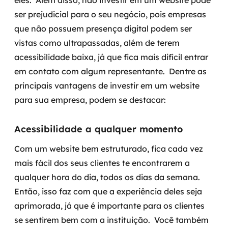
eles.
Além disso, não investir em um website pode
MSS
ser prejudicial para o seu negócio, pois empresas
que não possuem presença digital podem ser
Consultoria de segurança
vistas como ultrapassadas, além de terem
acessibilidade baixa, já que fica mais difícil entrar
Simulação de Phishing
em contato com algum representante.
Dentre as
Segurança de aplicações e Cloud
principais vantagens de investir em um website
para sua empresa, podem se destacar:
Acessibilidade a qualquer momento
Com um website bem estruturado, fica cada vez
mais fácil dos seus clientes te encontrarem a
qualquer hora do dia, todos os dias da semana.
Então, isso faz com que a experiência deles seja
aprimorada, já que é importante para os clientes
se sentirem bem com a instituição.
Você também