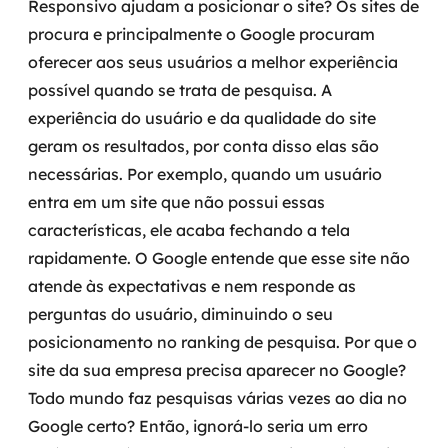
Responsivo ajudam a posicionar o site?
Os sites de
procura e principalmente o Google procuram
SRE / DevOps
oferecer aos seus usuários a melhor experiência
possível quando se trata de pesquisa.
A
Monitoramento 24x7
experiência do usuário e da qualidade do site
Suporte a banco de dados
geram os resultados, por conta disso elas são
necessárias.
Por exemplo, quando um usuário
FinOps
entra em um site que não possui essas
características, ele acaba fechando a tela
Billing Cloud
rapidamente. O Google entende que esse site não
Gestão de infraestrutura
atende às expectativas e nem responde as
perguntas do usuário, diminuindo o seu
Escalar com segurança
posicionamento no ranking de pesquisa.
Por que o
site da sua empresa precisa aparecer no Google?
Pentest
Todo mundo faz pesquisas várias vezes ao dia no
DevSecOps
Google certo? Então, ignorá-lo seria um erro