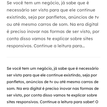
Automação inteligente
Se você tem um negócio, já sabe que é
necessário ser visto para que ele continue
Integração de IA
existindo, seja por panfletos, anúncios de tv
RPA e hiperautomação
ou até mesmo carros de som. Na era digital
é preciso inovar nas formas de ser visto, por
AI Day
conta disso vamos te explicar sobre sites
Transformar dados em decisão
responsivos. Continue a leitura para...
Data Analytics
Engenharia de dados
Se você tem um negócio, já sabe que é necessário
ser visto para que ele continue existindo, seja por
Data Platforms
panfletos, anúncios de tv ou até mesmo carros de
som. Na era digital é preciso inovar nas formas de
Business Intelligence
ser visto, por conta disso vamos te explicar sobre
Data Lakes & Warehouses
sites responsivos. Continue a leitura para saber!
O