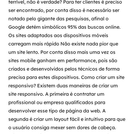
terrível, não é verdade?
Para ter clientes é preciso
MSS
ser encontrado, por conta disso é necessário ser
notado pelo gigante das pesquisas, afinal o
Consultoria de segurança
Google detém simbólicos 95% das buscas online.
Simulação de Phishing
Os sites adaptados aos dispositivos móveis
carregam mais rápido
Não existe nada pior que
Segurança de aplicações e Cloud
um site lento. Por conta disso mais uma vez os
sites mobile ganham em performance, pois são
criados e desenvolvidos pelos técnicos de forma
precisa para estes dispositivos.
Como criar um site
responsivo?
Existem duas maneiras de criar um
site responsivo. A primeira é contratar um
profissional ou empresa qualificados para
desenvolver esse tipo de página da web.
A
segunda é criar um layout fácil e intuitivo para que
o usuário consiga mexer sem dores de cabeça.