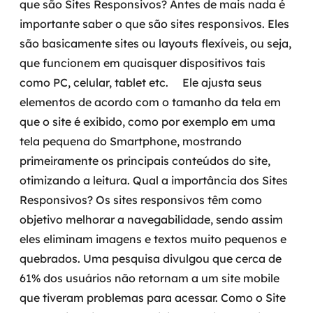
que são Sites Responsivos?
Antes de mais nada é
Governança de dados
importante saber o que são sites responsivos. Eles
são basicamente sites ou layouts flexíveis, ou seja,
Modernização de aplicações
que funcionem em quaisquer dispositivos tais
Desenvolvimento web e mobile
como PC, celular, tablet etc.
Ele ajusta seus
elementos de acordo com o tamanho da tela em
Modernização tecnológica
que o site é exibido, como por exemplo em uma
tela pequena do Smartphone, mostrando
Arquitetura de soluções
primeiramente os principais conteúdos do site,
Migração para Cloud
otimizando a leitura.
Qual a importância dos Sites
Responsivos?
Os sites responsivos têm como
Transformação digital
objetivo melhorar a navegabilidade, sendo assim
eles eliminam imagens e textos muito pequenos e
UX / UI design
quebrados.
Uma pesquisa divulgou que cerca de
61% dos usuários não retornam a um site mobile
Sustentar operações com eficiência
que tiveram problemas para acessar.
Como o Site
Sustentação de aplicações