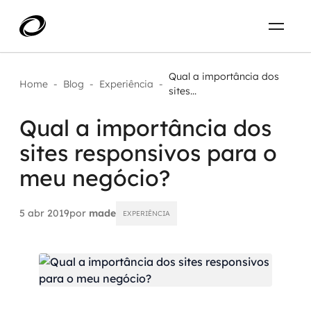
Sobre
PT-BR
Qual a importância dos
Home
-
Blog
-
Experiência
-
sites...
O que resolvemos
ENTRE EM CONTATO
Qual a importância dos
sites responsivos para o
Aplicar IA com impacto real
Projetos
meu negócio?
AI / Machine Learning
Carreira
IA Generativa
5 abr 2019
por
made
EXPERIÊNCIA
Agentes de IA
Aceleradores de IA