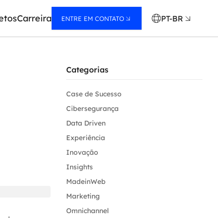
etos
Carreira
PT-BR
ENTRE EM CONTATO
Categorias
Case de Sucesso
Cibersegurança
Data Driven
Experiência
Inovação
Insights
MadeinWeb
Marketing
Omnichannel