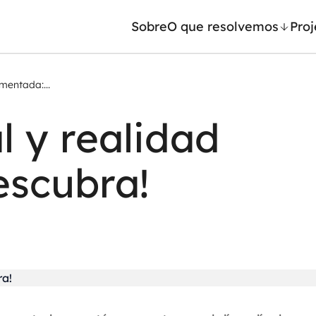
Sobre
O que resolvemos
Proj
mentada:...
/ Machine Learning
Automação inteligente
l y realidad
Generativa
Integração de IA
ntes de IA
RPA e hiperautomação
escubra!
leradores de IA
AI Day