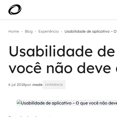
Home
-
Blog
-
Experiência
-
Usabilidade de aplicativo – O 
Aplicar IA com impacto real
AI 
Transformar dados em decisão
Usabilidade de
IA 
Modernização de aplicações
Sustentar operações com
Age
eficiência
você não deve 
Ace
Escalar com segurança
6 jul 2018
por
made
EXPERIÊNCIA