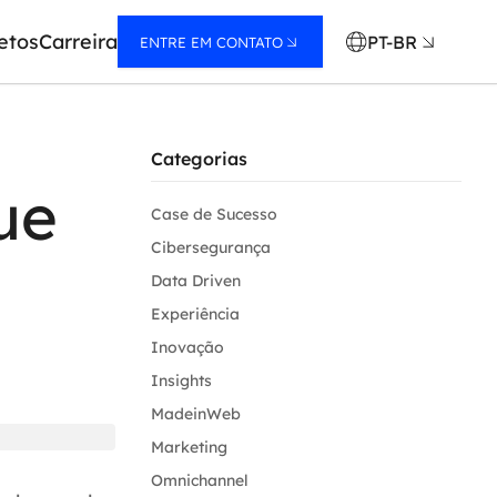
etos
Carreira
PT-BR
ENTRE EM CONTATO
Categorias
ue
Case de Sucesso
Cibersegurança
Data Driven
Experiência
Inovação
Insights
MadeinWeb
Marketing
Omnichannel