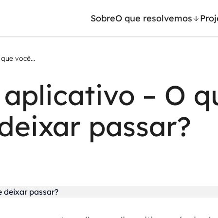
Sobre
O que resolvemos
Proj
que você...
/ Machine Learning
Automação inteligente
 aplicativo – O q
Generativa
Integração de IA
ntes de IA
RPA e hiperautomação
deixar passar?
leradores de IA
AI Day