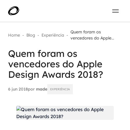
Sobre
PT-BR
Quem foram os
Home
-
Blog
-
Experiência
-
vencedores do Apple...
O que resolvemos
ENTRE EM CONTATO
Quem foram os
vencedores do Apple
Aplicar IA com impacto real
Projetos
Design Awards 2018?
AI / Machine Learning
Carreira
IA Generativa
6 jun 2018
por
made
EXPERIÊNCIA
Agentes de IA
Aceleradores de IA