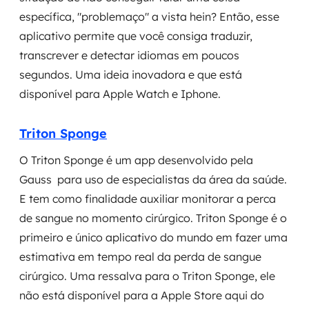
específica, "problemaço" a vista hein? Então, esse
SRE / DevOps
aplicativo permite que você consiga traduzir,
transcrever e detectar idiomas em poucos
Monitoramento 24x7
segundos. Uma ideia inovadora e que está
disponível para Apple Watch e Iphone.
Suporte a banco de dados
FinOps
Triton Sponge
O Triton Sponge é um app desenvolvido pela
Billing Cloud
Gauss para uso de especialistas da área da saúde.
Gestão de infraestrutura
E tem como finalidade auxiliar monitorar a perca
de sangue no momento cirúrgico. Triton Sponge é o
Escalar com segurança
primeiro e único aplicativo do mundo em fazer uma
estimativa em tempo real da perda de sangue
Pentest
cirúrgico. Uma ressalva para o Triton Sponge, ele
DevSecOps
não está disponível para a Apple Store aqui do