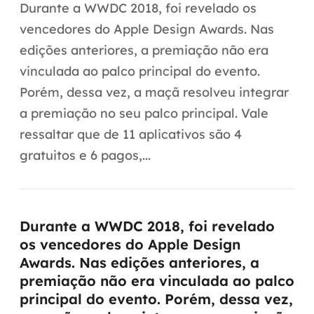
Automação inteligente
Durante a WWDC 2018, foi revelado os
vencedores do Apple Design Awards. Nas
Integração de IA
edições anteriores, a premiação não era
RPA e hiperautomação
vinculada ao palco principal do evento.
Porém, dessa vez, a maçã resolveu integrar
AI Day
a premiação no seu palco principal. Vale
Transformar dados em decisão
ressaltar que de 11 aplicativos são 4
gratuitos e 6 pagos,...
Data Analytics
Engenharia de dados
Durante a WWDC 2018, foi revelado
Data Platforms
os vencedores do Apple Design
Awards. Nas edições anteriores, a
Business Intelligence
premiação não era vinculada ao palco
Data Lakes & Warehouses
principal do evento. Porém, dessa vez,