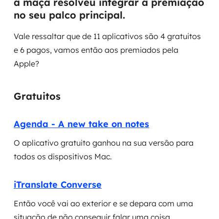
a maçã resolveu integrar a premiação
Governança de dados
no seu palco principal.
Modernização de aplicações
Vale ressaltar que de 11 aplicativos são 4 gratuitos
e 6 pagos, vamos então aos premiados pela
Desenvolvimento web e mobile
Apple?
Modernização tecnológica
Gratuitos
Arquitetura de soluções
Agenda - A new take on notes
Migração para Cloud
O aplicativo gratuito ganhou na sua versão para
Transformação digital
todos os dispositivos Mac.
UX / UI design
iTranslate Converse
Sustentar operações com eficiência
Então você vai ao exterior e se depara com uma
situação de não conseguir falar uma coisa
Sustentação de aplicações