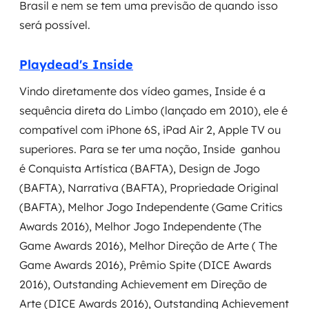
Brasil e nem se tem uma previsão de quando isso
MSS
será possível.
Consultoria de segurança
Playdead's Inside
Simulação de Phishing
Vindo diretamente dos vídeo games, Inside é a
sequência direta do Limbo (lançado em 2010), ele é
Segurança de aplicações e Cloud
compatível com iPhone 6S, iPad Air 2, Apple TV ou
superiores. Para se ter uma noção, Inside ganhou
é Conquista Artística (BAFTA), Design de Jogo
(BAFTA), Narrativa (BAFTA), Propriedade Original
(BAFTA), Melhor Jogo Independente (Game Critics
Awards 2016), Melhor Jogo Independente (The
Game Awards 2016), Melhor Direção de Arte ( The
Game Awards 2016), Prêmio Spite (DICE Awards
2016), Outstanding Achievement em Direção de
Arte (DICE Awards 2016), Outstanding Achievement