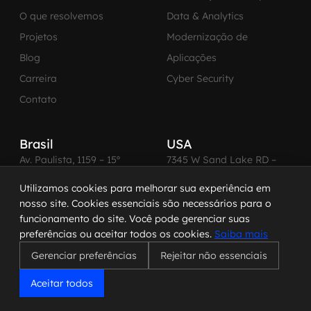
O que resolvemos
Data & Analytics
Projetos
Modernização de
Blog
Aplicações
Carreira
Cyber Security
Contato
Brasil
USA
Av. Paulista, 1159 – 15º
7345 W Sand Lake RD –
andar
Ste 210
Utilizamos cookies para melhorar sua experiência em
01311-200 – São Paulo –
Office 373 – Orlando, FL
nosso site. Cookies essenciais são necessários para o
SP
32819 US
funcionamento do site. Você pode gerenciar suas
Telefone: +55 11 4560-
Telefone: +1 (407) 270-
preferências ou aceitar todos os cookies.
Saiba mais
2600
3065
Gerenciar preferências
Rejeitar não essenciais
Aceitar todos
© 2026 MadeinWeb. Todos os direitos reservados.