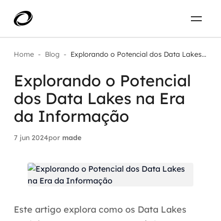
Sobre
PT-BR
Home
-
Blog
-
Explorando o Potencial dos Data Lakes...
Explorando o Potencial
O que resolvemos
ENTRE EM CONTATO
dos Data Lakes na Era
Aplicar IA com impacto real
Projetos
da Informação
AI / Machine Learning
7 jun 2024
por
made
Carreira
IA Generativa
Agentes de IA
Aceleradores de IA
Este artigo explora como os Data Lakes