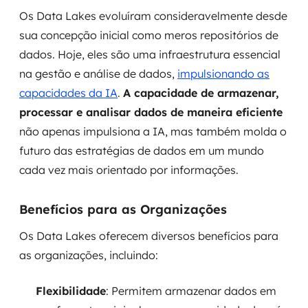
MSS
Os Data Lakes evoluíram consideravelmente desde
sua concepção inicial como meros repositórios de
Consultoria de segurança
dados. Hoje, eles são uma infraestrutura essencial
na gestão e análise de dados,
impulsionando as
Simulação de Phishing
capacidades da IA
.
A capacidade de armazenar,
Segurança de aplicações e Cloud
processar e analisar dados de maneira eficiente
não apenas impulsiona a IA, mas também molda o
futuro das estratégias de dados em um mundo
cada vez mais orientado por informações.
Benefícios para as Organizações
Os Data Lakes oferecem diversos benefícios para
as organizações, incluindo:
Flexibilidade
: Permitem armazenar dados em