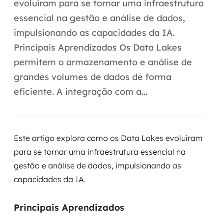
Automação inteligente
evoluíram para se tornar uma infraestrutura
essencial na gestão e análise de dados,
Integração de IA
impulsionando as capacidades da IA.
RPA e hiperautomação
Principais Aprendizados Os Data Lakes
permitem o armazenamento e análise de
AI Day
grandes volumes de dados de forma
eficiente. A integração com a...
Transformar dados em decisão
Data Analytics
Este artigo explora como os Data Lakes evoluíram
Engenharia de dados
para se tornar uma infraestrutura essencial na
Data Platforms
gestão e análise de dados, impulsionando as
capacidades da IA.
Business Intelligence
Principais Aprendizados
Data Lakes & Warehouses