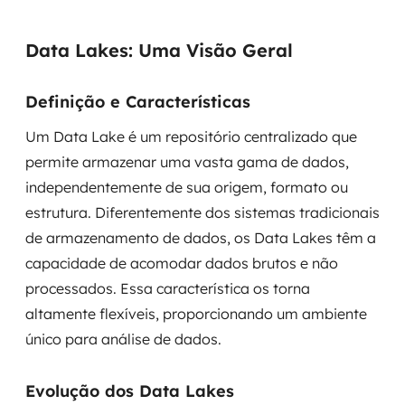
SRE / DevOps
Data Lakes: Uma Visão Geral
Monitoramento 24x7
Definição e Características
Suporte a banco de dados
Um Data Lake é um repositório centralizado que
permite armazenar uma vasta gama de dados,
FinOps
independentemente de sua origem, formato ou
Billing Cloud
estrutura. Diferentemente dos sistemas tradicionais
de armazenamento de dados, os Data Lakes têm a
Gestão de infraestrutura
capacidade de acomodar dados brutos e não
processados. Essa característica os torna
Escalar com segurança
altamente flexíveis, proporcionando um ambiente
Pentest
único para análise de dados.
DevSecOps
Evolução dos Data Lakes