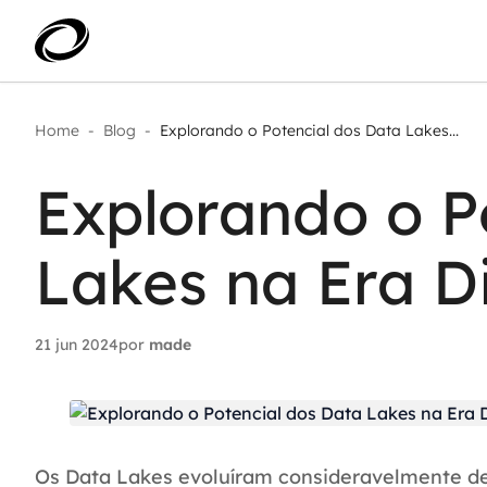
Home
-
Blog
-
Explorando o Potencial dos Data Lakes...
Aplicar IA com impacto real
AI 
Transformar dados em decisão
Explorando o P
IA 
Modernização de aplicações
Sustentar operações com
Age
eficiência
Lakes na Era Di
Ace
Escalar com segurança
21 jun 2024
por
made
Os Data Lakes evoluíram consideravelmente de