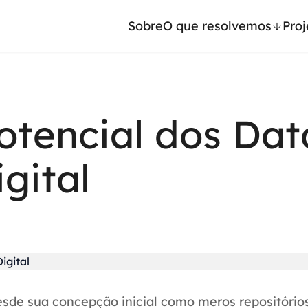
Sobre
O que resolvemos
Proj
/ Machine Learning
Automação inteligente
otencial dos Dat
Generativa
Integração de IA
ntes de IA
RPA e hiperautomação
gital
leradores de IA
AI Day
sde sua concepção inicial como meros repositório