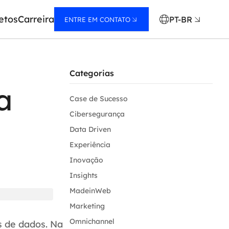
etos
Carreira
PT-BR
ENTRE EM CONTATO
Categorias
a
Case de Sucesso
Cibersegurança
Data Driven
Experiência
Inovação
Insights
MadeinWeb
Marketing
Omnichannel
s de dados. Na