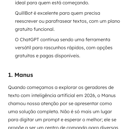
ideal para quem está começando.
SRE / DevOps
QuillBot é excelente para quem precisa
reescrever ou parafrasear textos, com um plano
Monitoramento 24x7
gratuito funcional.
O ChatGPT continua sendo uma ferramenta
Suporte a banco de dados
versátil para rascunhos rápidos, com opções
FinOps
gratuitas e pagas disponíveis.
Billing Cloud
1. Manus
Gestão de infraestrutura
Quando começamos a explorar os geradores de
Escalar com segurança
texto com inteligência artificial em 2026, o Manus
chamou nossa atenção por se apresentar como
Pentest
uma solução completa. Não é só mais um lugar
para digitar um prompt e esperar o melhor; ele se
DevSecOps
propõe a ser um centro de comando para diversas