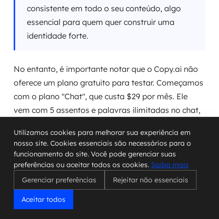
consistente em todo o seu conteúdo, algo
essencial para quem quer construir uma
identidade forte.
No entanto, é importante notar que o Copy.ai não
oferece um plano gratuito para testar. Começamos
com o plano "Chat", que custa $29 por mês. Ele
vem com 5 assentos e palavras ilimitadas no chat,
sendo uma opção razoável para quem está
Utilizamos cookies para melhorar sua experiência em
começando a explorar o potencial da IA para
nosso site. Cookies essenciais são necessários para o
negócios.
funcionamento do site. Você pode gerenciar suas
preferências ou aceitar todos os cookies.
Saiba mais
Para equipes que precisam de mais automação e
Gerenciar preferências
Rejeitar não essenciais
controle sobre a marca, o plano "Agents" sai por
Aceitar todos
$249 mensais, oferecendo mais assentos e
créditos para fluxos de trabalho.