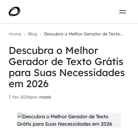
Sobre
PT-BR
Home
-
Blog
-
Descubra o Melhor Gerador de Texto...
Descubra o Melhor
O que resolvemos
ENTRE EM CONTATO
Gerador de Texto Grátis
Aplicar IA com impacto real
Projetos
para Suas Necessidades
AI / Machine Learning
em 2026
Carreira
IA Generativa
7 fev 2026
por
made
Agentes de IA
Aceleradores de IA