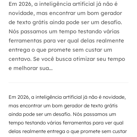
Automação inteligente
Em 2026, a inteligência artificial já não é
novidade, mas encontrar um bom gerador
Integração de IA
de texto grátis ainda pode ser um desafio.
RPA e hiperautomação
Nós passamos um tempo testando várias
ferramentas para ver qual delas realmente
AI Day
entrega o que promete sem custar um
Transformar dados em decisão
centavo. Se você busca otimizar seu tempo
e melhorar sua...
Data Analytics
Engenharia de dados
Em 2026, a inteligência artificial já não é novidade,
Data Platforms
mas encontrar um bom gerador de texto grátis
ainda pode ser um desafio. Nós passamos um
Business Intelligence
tempo testando várias ferramentas para ver qual
Data Lakes & Warehouses
delas realmente entrega o que promete sem custar