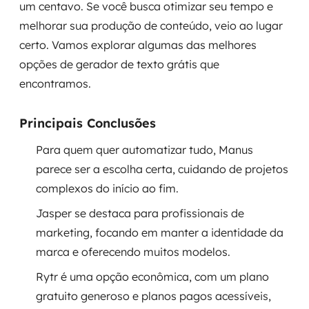
um centavo. Se você busca otimizar seu tempo e
Governança de dados
melhorar sua produção de conteúdo, veio ao lugar
certo. Vamos explorar algumas das melhores
Modernização de aplicações
opções de gerador de texto grátis que
Desenvolvimento web e mobile
encontramos.
Modernização tecnológica
Principais Conclusões
Arquitetura de soluções
Para quem quer automatizar tudo, Manus
parece ser a escolha certa, cuidando de projetos
Migração para Cloud
complexos do início ao fim.
Transformação digital
Jasper se destaca para profissionais de
marketing, focando em manter a identidade da
UX / UI design
marca e oferecendo muitos modelos.
Sustentar operações com eficiência
Rytr é uma opção econômica, com um plano
gratuito generoso e planos pagos acessíveis,
Sustentação de aplicações