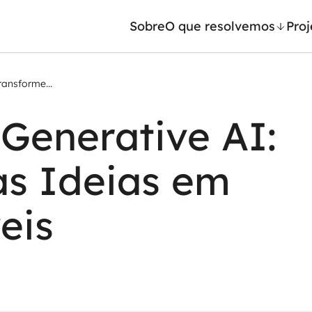
Sobre
O que resolvemos
Proj
ansforme...
/ Machine Learning
Automação inteligente
Generative AI:
Generativa
Integração de IA
ntes de IA
RPA e hiperautomação
as Ideias em
leradores de IA
AI Day
eis