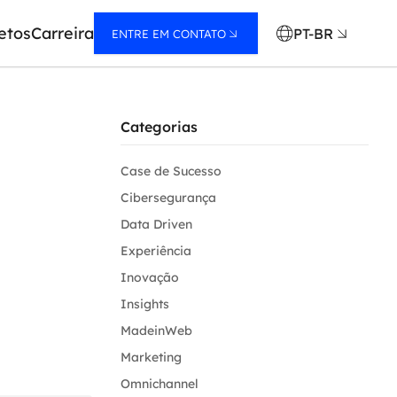
etos
Carreira
PT-BR
ENTRE EM CONTATO
Categorias
Case de Sucesso
Cibersegurança
Data Driven
Experiência
Inovação
Insights
MadeinWeb
Marketing
Omnichannel