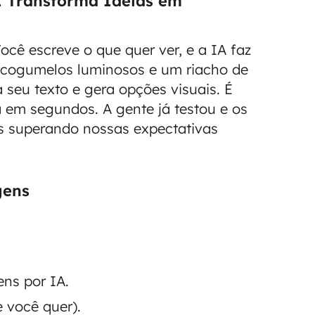
I Transforma Ideias em
cê escreve o que quer ver, e a IA faz
 cogumelos luminosos e um riacho de
ta seu texto e gera opções visuais. É
 em segundos. A gente já testou e os
es superando nossas expectativas
gens
ns por IA.
 você quer).