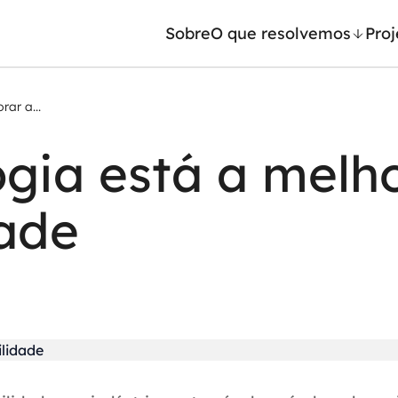
Sobre
O que resolvemos
Proj
ar a...
/ Machine Learning
Automação inteligente
gia está a melh
Generativa
Integração de IA
ntes de IA
RPA e hiperautomação
dade
leradores de IA
AI Day