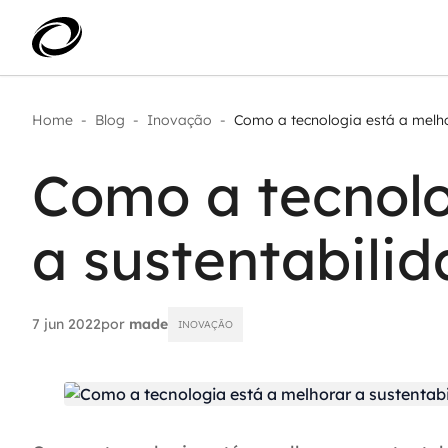
Home
-
Blog
-
Inovação
-
Como a tecnologia está a melhor
Aplicar IA com impacto real
AI 
Transformar dados em decisão
Como a tecnolo
IA 
Modernização de aplicações
Sustentar operações com
Age
eficiência
a sustentabili
Ace
Escalar com segurança
7 jun 2022
por
made
INOVAÇÃO