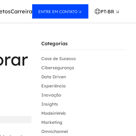
etos
Carreira
PT-BR
ENTRE EM CONTATO
Categorias
orar
Case de Sucesso
Cibersegurança
Data Driven
Experiência
Inovação
Insights
MadeinWeb
Marketing
Omnichannel