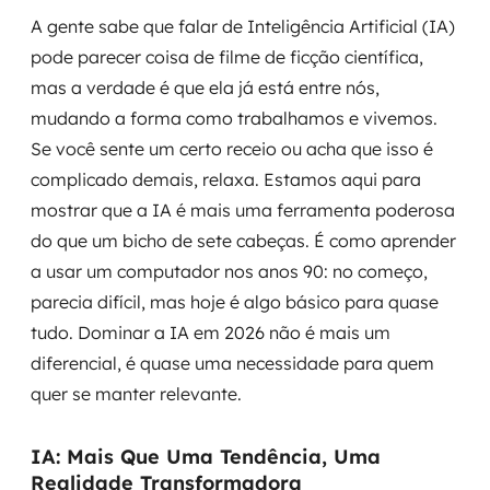
MSS
A gente sabe que falar de Inteligência Artificial (IA)
pode parecer coisa de filme de ficção científica,
Consultoria de segurança
mas a verdade é que ela já está entre nós,
mudando a forma como trabalhamos e vivemos.
Simulação de Phishing
Se você sente um certo receio ou acha que isso é
Segurança de aplicações e Cloud
complicado demais, relaxa. Estamos aqui para
mostrar que a IA é mais uma ferramenta poderosa
do que um bicho de sete cabeças. É como aprender
a usar um computador nos anos 90: no começo,
parecia difícil, mas hoje é algo básico para quase
tudo. Dominar a IA em 2026 não é mais um
diferencial, é quase uma necessidade para quem
quer se manter relevante.
IA: Mais Que Uma Tendência, Uma
Realidade Transformadora