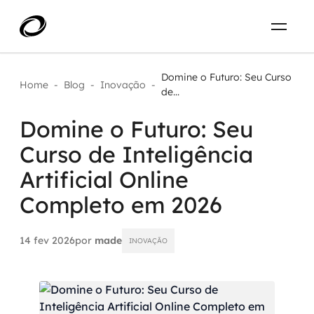
Sobre
PT-BR
Domine o Futuro: Seu Curso
Home
-
Blog
-
Inovação
-
de...
O que resolvemos
ENTRE EM CONTATO
Domine o Futuro: Seu
Curso de Inteligência
Aplicar IA com impacto real
Projetos
Artificial Online
AI / Machine Learning
Completo em 2026
Carreira
IA Generativa
14 fev 2026
por
made
INOVAÇÃO
Agentes de IA
Aceleradores de IA