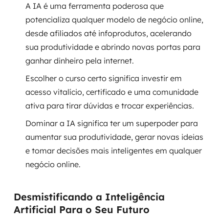
A IA é uma ferramenta poderosa que
potencializa qualquer modelo de negócio online,
SRE / DevOps
desde afiliados até infoprodutos, acelerando
Monitoramento 24x7
sua produtividade e abrindo novas portas para
ganhar dinheiro pela internet.
Suporte a banco de dados
Escolher o curso certo significa investir em
FinOps
acesso vitalício, certificado e uma comunidade
ativa para tirar dúvidas e trocar experiências.
Billing Cloud
Dominar a IA significa ter um superpoder para
Gestão de infraestrutura
aumentar sua produtividade, gerar novas ideias
e tomar decisões mais inteligentes em qualquer
Escalar com segurança
negócio online.
Pentest
Desmistificando a Inteligência
DevSecOps
Artificial Para o Seu Futuro