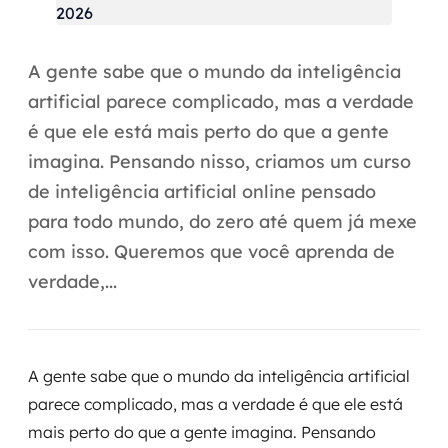
Automação inteligente
Integração de IA
A gente sabe que o mundo da inteligência
RPA e hiperautomação
artificial parece complicado, mas a verdade
é que ele está mais perto do que a gente
AI Day
imagina. Pensando nisso, criamos um curso
Transformar dados em decisão
de inteligência artificial online pensado
para todo mundo, do zero até quem já mexe
Data Analytics
com isso. Queremos que você aprenda de
verdade,...
Engenharia de dados
Data Platforms
A gente sabe que o mundo da inteligência artificial
Business Intelligence
parece complicado, mas a verdade é que ele está
Data Lakes & Warehouses
mais perto do que a gente imagina. Pensando