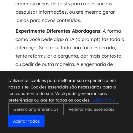
criar rascunhos de posts para redes sociais,
pesquisar informações, ou até mesmo gerar
ideias para novos conteúdos.
Experimente Diferentes Abordagens:
A forma
como você pede algo à IA (o prompt) faz toda a
diferença. Se o resultado não foi o esperado,
tente reformular a pergunta, dar mais contexto
ou pedir de outra maneira. A engenharia de
prompt é uma habilidade que se desenvolve
Utilizamos cookies para melhorar sua experiência em
com a prática.
nosso site. Cookies essenciais são necessários para o
Meça os Resultados:
Tente quantificar o
funcionamento do site. Você pode gerenciar suas
impacto. Quanto tempo você economizou? A
preferências ou aceitar todos os cookies.
Saiba mais
qualidade do conteúdo melhorou? A IA ajudou a
Gerenciar preferências
Rejeitar não essenciais
gerar mais leads ou vendas? Ter esses dados
Aceitar todos
ajuda a entender onde a IA está realmente