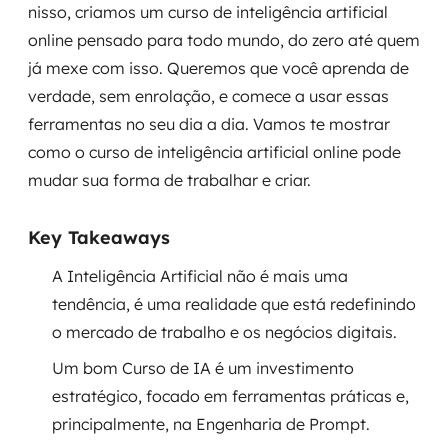
nisso, criamos um curso de inteligência artificial
Governança de dados
online pensado para todo mundo, do zero até quem
já mexe com isso. Queremos que você aprenda de
Modernização de aplicações
verdade, sem enrolação, e comece a usar essas
Desenvolvimento web e mobile
ferramentas no seu dia a dia. Vamos te mostrar
como o curso de inteligência artificial online pode
Modernização tecnológica
mudar sua forma de trabalhar e criar.
Arquitetura de soluções
Key Takeaways
Migração para Cloud
A Inteligência Artificial não é mais uma
tendência, é uma realidade que está redefinindo
Transformação digital
o mercado de trabalho e os negócios digitais.
UX / UI design
Um bom Curso de IA é um investimento
estratégico, focado em ferramentas práticas e,
Sustentar operações com eficiência
principalmente, na Engenharia de Prompt.
Sustentação de aplicações