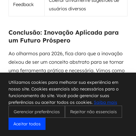
Coletar ativamente sugestões de
Feedback
usuários diversos
Conclusão: Inovação Aplicada para
um Futuro Próspero
Ao olharmos para 2026, fica claro que a inovação
deixou de ser um conceito abstrato para se tornar
uma ferramenta prática e necessária. Vimos como
a inteligência artificial pode moldar o aprendizado,
Utilizamos cookies para melhorar sua experiência em
como o microlearning nos ajuda a aprender no
nosso site. Cookies essenciais são necessários para o
momento certo, e como a análise de dados nos
funcionamento do site. Você pode gerenciar suas
preferências ou aceitar todos os cookies.
Saiba mais
mostra o real valor da capacitação. Também
Gerenciar preferências
Rejeitar não essenciais
exploramos o poder das comunidades digitais e a
importância de tornar tudo acessível para todos. A
Aceitar todos
tecnologia é um ótimo ponto de partida, mas o que