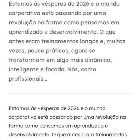
Automação inteligente
Estamos às vésperas de 2026 e o mundo
corporativo está passando por uma
Integração de IA
revolução na forma como pensamos em
RPA e hiperautomação
aprendizado e desenvolvimento. O que
antes eram treinamentos longos e, muitas
AI Day
vezes, pouco práticos, agora se
Transformar dados em decisão
transformam em algo mais dinâmico,
inteligente e focado. Nós, como
Data Analytics
profissionais...
Engenharia de dados
Data Platforms
Estamos às vésperas de 2026 e o mundo
corporativo está passando por uma revolução na
Business Intelligence
forma como pensamos em aprendizado e
Data Lakes & Warehouses
desenvolvimento. O que antes eram treinamentos