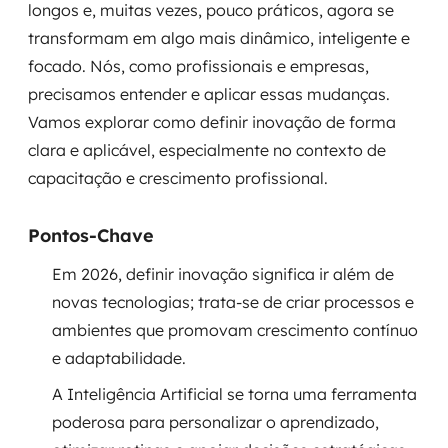
longos e, muitas vezes, pouco práticos, agora se
Governança de dados
transformam em algo mais dinâmico, inteligente e
focado. Nós, como profissionais e empresas,
Modernização de aplicações
precisamos entender e aplicar essas mudanças.
Desenvolvimento web e mobile
Vamos explorar como definir inovação de forma
clara e aplicável, especialmente no contexto de
Modernização tecnológica
capacitação e crescimento profissional.
Arquitetura de soluções
Pontos-Chave
Migração para Cloud
Em 2026, definir inovação significa ir além de
novas tecnologias; trata-se de criar processos e
Transformação digital
ambientes que promovam crescimento contínuo
UX / UI design
e adaptabilidade.
A Inteligência Artificial se torna uma ferramenta
Sustentar operações com eficiência
poderosa para personalizar o aprendizado,
Sustentação de aplicações