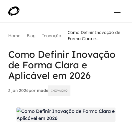
Sobre
PT-BR
Como Definir Inovação de
Home
-
Blog
-
Inovação
-
Forma Clara e...
O que resolvemos
ENTRE EM CONTATO
Como Definir Inovação
de Forma Clara e
Aplicar IA com impacto real
Projetos
Aplicável em 2026
AI / Machine Learning
Carreira
IA Generativa
3 jan 2026
por
made
INOVAÇÃO
Agentes de IA
Aceleradores de IA