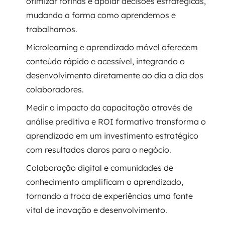
otimizar rotinas e apoiar decisões estratégicas,
mudando a forma como aprendemos e
SRE / DevOps
trabalhamos.
Monitoramento 24x7
Microlearning e aprendizado móvel oferecem
conteúdo rápido e acessível, integrando o
Suporte a banco de dados
desenvolvimento diretamente ao dia a dia dos
colaboradores.
FinOps
Medir o impacto da capacitação através de
Billing Cloud
análise preditiva e ROI formativo transforma o
aprendizado em um investimento estratégico
Gestão de infraestrutura
com resultados claros para o negócio.
Escalar com segurança
Colaboração digital e comunidades de
conhecimento amplificam o aprendizado,
Pentest
tornando a troca de experiências uma fonte
vital de inovação e desenvolvimento.
DevSecOps