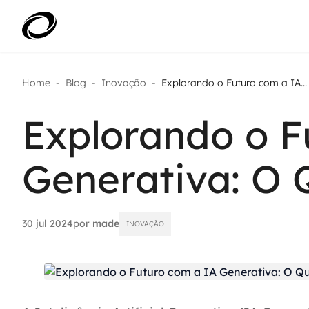
Home
-
Blog
-
Inovação
-
Explorando o Futuro com a IA...
Aplicar IA com impacto real
AI 
Transformar dados em decisão
Explorando o F
IA 
Modernização de aplicações
Sustentar operações com
Age
eficiência
Generativa: O 
Ace
Escalar com segurança
30 jul 2024
por
made
INOVAÇÃO