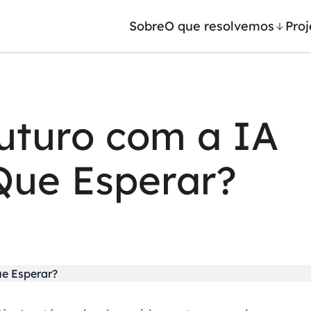
Sobre
O que resolvemos
Proj
/ Machine Learning
Automação inteligente
uturo com a IA
Generativa
Integração de IA
ntes de IA
RPA e hiperautomação
Que Esperar?
leradores de IA
AI Day