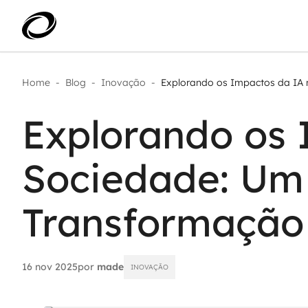
Home
-
Blog
-
Inovação
-
Explorando os Impactos da IA n
Aplicar IA com impacto real
AI 
Transformar dados em decisão
Explorando os 
IA 
Modernização de aplicações
Sustentar operações com
Age
eficiência
Sociedade: Um
Ace
Escalar com segurança
Transformação
16 nov 2025
por
made
INOVAÇÃO