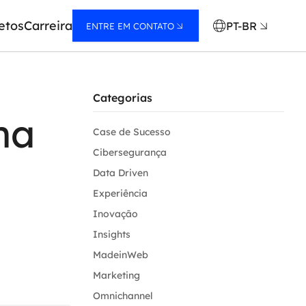
etos
Carreira
PT-BR
ENTRE EM CONTATO
Categorias
na
Case de Sucesso
Cibersegurança
Data Driven
Experiência
Inovação
Insights
MadeinWeb
Marketing
Omnichannel