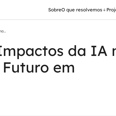
Sobre
O que resolvemos
Proj
a...
/ Machine Learning
Automação inteligente
Impactos da IA 
Generativa
Integração de IA
ntes de IA
RPA e hiperautomação
 Futuro em
leradores de IA
AI Day