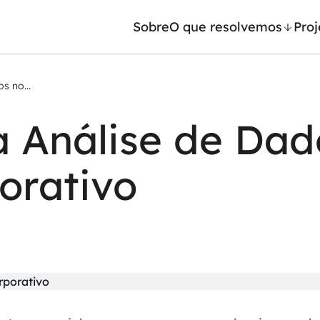
Sobre
O que resolvemos
Proj
s no...
/ Machine Learning
Automação inteligente
 Análise de Dad
Generativa
Integração de IA
ntes de IA
RPA e hiperautomação
orativo
leradores de IA
AI Day