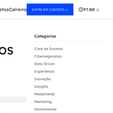
etos
Carreira
PT-BR
ENTRE EM CONTATO
Categorias
os
Case de Sucesso
Cibersegurança
Data Driven
Experiência
Inovação
Insights
MadeinWeb
Marketing
Omnichannel