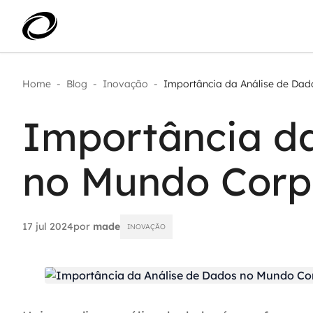
Home
-
Blog
-
Inovação
-
Importância da Análise de Dado
Aplicar IA com impacto real
AI 
Transformar dados em decisão
Importância da
IA 
Modernização de aplicações
Sustentar operações com
Age
eficiência
no Mundo Corp
Ace
Escalar com segurança
17 jul 2024
por
made
INOVAÇÃO