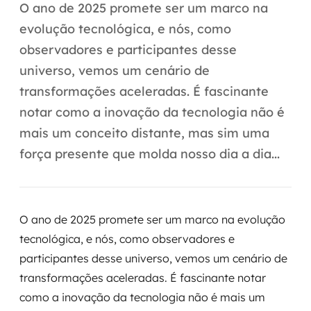
Automação inteligente
O ano de 2025 promete ser um marco na
evolução tecnológica, e nós, como
Integração de IA
observadores e participantes desse
RPA e hiperautomação
universo, vemos um cenário de
transformações aceleradas. É fascinante
AI Day
notar como a inovação da tecnologia não é
Transformar dados em decisão
mais um conceito distante, mas sim uma
força presente que molda nosso dia a dia...
Data Analytics
Engenharia de dados
O ano de 2025 promete ser um marco na evolução
Data Platforms
tecnológica, e nós, como observadores e
participantes desse universo, vemos um cenário de
Business Intelligence
transformações aceleradas. É fascinante notar
Data Lakes & Warehouses
como a inovação da tecnologia não é mais um