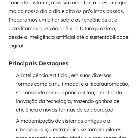
conceito distante, mas sim uma força presente que
Governança de dados
molda nosso dia a dia e dita os próximos passos.
Preparamos um olhar sobre as tendências que
Modernização de aplicações
acreditamos que vão definir o futuro próximo,
Desenvolvimento web e mobile
desde a inteligência artificial até a sustentabilidade
digital.
Modernização tecnológica
Principais Destaques
Arquitetura de soluções
A Inteligência Artificial, em suas diversas
Migração para Cloud
formas como a multimodal e a hiperautomação,
se consolida como a principal força motriz da
Transformação digital
inovação da tecnologia, trazendo ganhos de
UX / UI design
eficiência e novas formas de colaboração.
A modernização de sistemas antigos e a
Sustentar operações com eficiência
cibersegurança estratégica se tornam pilares
Sustentação de aplicações