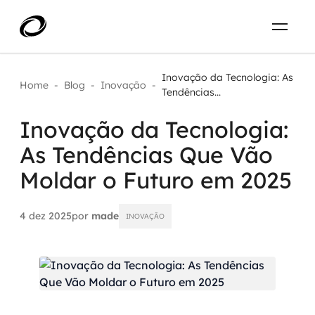
Sobre
PT-BR
Inovação da Tecnologia: As
Home
-
Blog
-
Inovação
-
Tendências...
O que resolvemos
ENTRE EM CONTATO
Inovação da Tecnologia:
As Tendências Que Vão
Aplicar IA com impacto real
Projetos
Moldar o Futuro em 2025
AI / Machine Learning
Carreira
IA Generativa
4 dez 2025
por
made
INOVAÇÃO
Agentes de IA
Aceleradores de IA