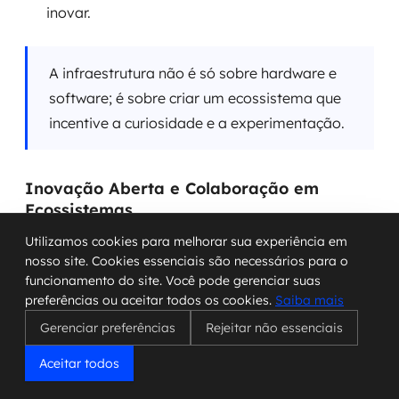
inovar.
A infraestrutura não é só sobre hardware e
software; é sobre criar um ecossistema que
incentive a curiosidade e a experimentação.
Inovação Aberta e Colaboração em
Ecossistemas
Utilizamos cookies para melhorar sua experiência em
Ninguém mais inova sozinho. O futuro pede
nosso site. Cookies essenciais são necessários para o
colaboração. Isso quer dizer abrir as portas para
funcionamento do site. Você pode gerenciar suas
trabalhar com outras empresas, startups,
preferências ou aceitar todos os cookies.
Saiba mais
universidades e até mesmo com nossos clientes. A
Gerenciar preferências
Rejeitar não essenciais
inovação aberta nos permite trazer novas
Aceitar todos
perspectivas e acelerar o desenvolvimento de
soluções. É como juntar várias mentes brilhantes