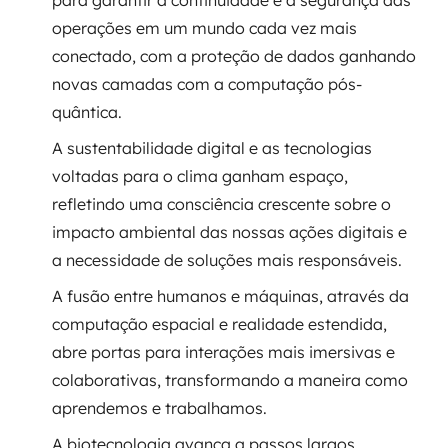
para garantir a continuidade e a segurança das
operações em um mundo cada vez mais
SRE / DevOps
conectado, com a proteção de dados ganhando
novas camadas com a computação pós-
Monitoramento 24x7
quântica.
Suporte a banco de dados
A sustentabilidade digital e as tecnologias
voltadas para o clima ganham espaço,
FinOps
refletindo uma consciência crescente sobre o
impacto ambiental das nossas ações digitais e
Billing Cloud
a necessidade de soluções mais responsáveis.
Gestão de infraestrutura
A fusão entre humanos e máquinas, através da
computação espacial e realidade estendida,
Escalar com segurança
abre portas para interações mais imersivas e
Pentest
colaborativas, transformando a maneira como
aprendemos e trabalhamos.
DevSecOps
A biotecnologia avança a passos largos,